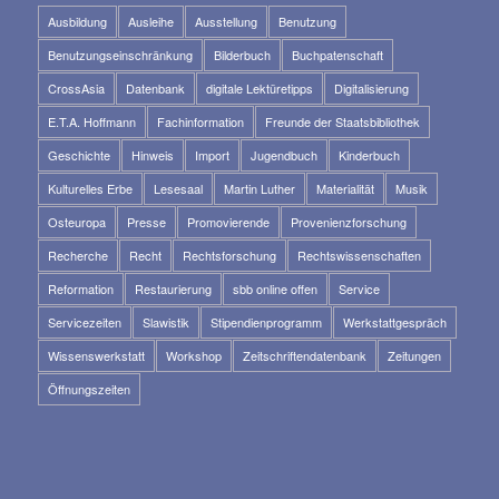
Ausbildung
Ausleihe
Ausstellung
Benutzung
Benutzungseinschränkung
Bilderbuch
Buchpatenschaft
CrossAsia
Datenbank
digitale Lektüretipps
Digitalisierung
E.T.A. Hoffmann
Fachinformation
Freunde der Staatsbibliothek
Geschichte
Hinweis
Import
Jugendbuch
Kinderbuch
Kulturelles Erbe
Lesesaal
Martin Luther
Materialität
Musik
Osteuropa
Presse
Promovierende
Provenienzforschung
Recherche
Recht
Rechtsforschung
Rechtswissenschaften
Reformation
Restaurierung
sbb online offen
Service
Servicezeiten
Slawistik
Stipendienprogramm
Werkstattgespräch
Wissenswerkstatt
Workshop
Zeitschriftendatenbank
Zeitungen
Öffnungszeiten