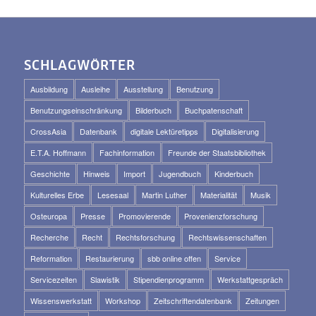
SCHLAGWÖRTER
Ausbildung
Ausleihe
Ausstellung
Benutzung
Benutzungseinschränkung
Bilderbuch
Buchpatenschaft
CrossAsia
Datenbank
digitale Lektüretipps
Digitalisierung
E.T.A. Hoffmann
Fachinformation
Freunde der Staatsbibliothek
Geschichte
Hinweis
Import
Jugendbuch
Kinderbuch
Kulturelles Erbe
Lesesaal
Martin Luther
Materialität
Musik
Osteuropa
Presse
Promovierende
Provenienzforschung
Recherche
Recht
Rechtsforschung
Rechtswissenschaften
Reformation
Restaurierung
sbb online offen
Service
Servicezeiten
Slawistik
Stipendienprogramm
Werkstattgespräch
Wissenswerkstatt
Workshop
Zeitschriftendatenbank
Zeitungen