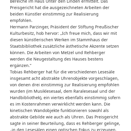
Bereiche im Haus Unter den Linden ermittelt. Das
Preisgericht hat die ausgezeichneten Arbeiten der
beiden Künstler einstimmig zur Realisierung
empfohlen.
Hermann Parzinger, Präsident der Stiftung Preußischer
Kulturbesitz, hob hervor: „Ich freue mich, dass wir mit
diesen künstlerischen Werken im Stammhaus der
Staatsbibliothek zu­sätzliche ästhetische Akzente setzen
können. Die Arbeiten von Metzel und Rehberger
werden die Neugestaltung des Hauses bestens
ergänzen.“
Tobias Rehberger hat für die verschiedenen Lesesäle
insgesamt acht abstrakte Uhrenob­jekte vorgeschlagen,
von denen drei einstimmig zur Realisierung empfohlen
wurden (im Musiklesesaal, dem Raralesesaal und der
Handbibliothek), ein viertes ebenfalls einstimmig sofern
es im Kostenrahmen verwirklicht werden kann. Die
kinetischen Wandobjekte funkti­onieren sowohl als
abstrakte Gebilde wie auch als Uhren. Das Preisgericht
sagte in seiner Beurteilung, dass es Rehberger gelinge,
„in den Lesesälen einen optischen Fokus zu er­zeugen,