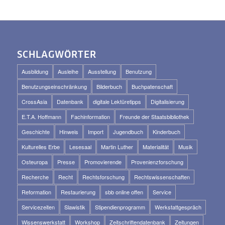
SCHLAGWÖRTER
Ausbildung
Ausleihe
Ausstellung
Benutzung
Benutzungseinschränkung
Bilderbuch
Buchpatenschaft
CrossAsia
Datenbank
digitale Lektüretipps
Digitalisierung
E.T.A. Hoffmann
Fachinformation
Freunde der Staatsbibliothek
Geschichte
Hinweis
Import
Jugendbuch
Kinderbuch
Kulturelles Erbe
Lesesaal
Martin Luther
Materialität
Musik
Osteuropa
Presse
Promovierende
Provenienzforschung
Recherche
Recht
Rechtsforschung
Rechtswissenschaften
Reformation
Restaurierung
sbb online offen
Service
Servicezeiten
Slawistik
Stipendienprogramm
Werkstattgespräch
Wissenswerkstatt
Workshop
Zeitschriftendatenbank
Zeitungen