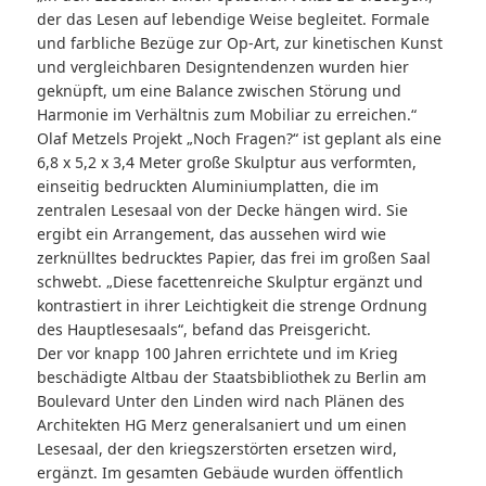
der das Lesen auf lebendige Weise begleitet. Formale
und farbliche Bezüge zur Op-Art, zur kinetischen Kunst
und vergleichbaren Designtendenzen wurden hier
geknüpft, um eine Balance zwischen Störung und
Harmonie im Verhältnis zum Mobiliar zu errei­chen.“
Olaf Metzels Projekt „Noch Fragen?“ ist geplant als eine
6,8 x 5,2 x 3,4 Meter große Skulptur aus verformten,
einseitig bedruckten Aluminiumplatten, die im
zentralen Lesesaal von der Decke hängen wird. Sie
ergibt ein Arrangement, das aussehen wird wie
zerknülltes bedrucktes Papier, das frei im großen Saal
schwebt. „Diese facettenreiche Skulptur er­gänzt und
kontrastiert in ihrer Leichtigkeit die strenge Ordnung
des Hauptlesesaals“, be­fand das Preisgericht.
Der vor knapp 100 Jahren errichtete und im Krieg
beschädigte Altbau der Staatsbibliothek zu Berlin am
Boulevard Unter den Linden wird nach Plänen des
Architekten HG Merz ge­neralsaniert und um einen
Lesesaal, der den kriegszerstörten ersetzen wird,
ergänzt. Im gesamten Gebäude wurden öffentlich