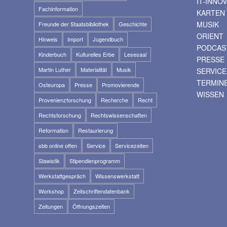
IT-INNO
Fachinformation
KARTEN
MUSIK
Freunde der Staatsbibliothek
Geschichte
ORIENT
Hinweis
Import
Jugendbuch
PODCAS
Kinderbuch
Kulturelles Erbe
Lesesaal
PRESSE
Martin Luther
Materialität
Musik
SERVICE
TERMIN
Osteuropa
Presse
Promovierende
WISSEN
Provenienzforschung
Recherche
Recht
Rechtsforschung
Rechtswissenschaften
Reformation
Restaurierung
sbb online offen
Service
Servicezeiten
Slawistik
Stipendienprogramm
Werkstattgespräch
Wissenswerkstatt
Workshop
Zeitschriftendatenbank
Zeitungen
Öffnungszeiten