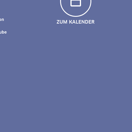
y
on
ZUM KALENDER
tube