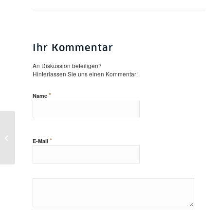
Ihr Kommentar
An Diskussion beteiligen?
Hinterlassen Sie uns einen Kommentar!
*
Name
Lou Scheper-Berenkamp als
Bilderbuchkünstlerin – Vortrag am
*
E-Mail
17.11.