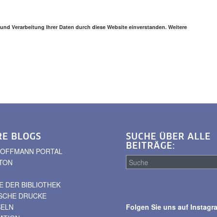
 und Verarbeitung Ihrer Daten durch diese Website einverstanden. Weitere
RE BLOGS
SUCHE ÜBER ALLE
BEITRÄGE:
. HOFFMANN PORTAL
TON
 DER BIBLIOTHEK
Suche
ISCHE DRUCKE
über
BELN
Folgen Sie uns auf Instagr
alle