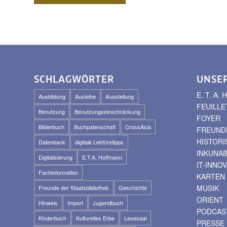
SCHLAGWÖRTER
UNSE
E. T. A
Ausbildung
Ausleihe
Ausstellung
FEUILLE
Benutzung
Benutzungseinschränkung
FOYER
Bilderbuch
Buchpatenschaft
CrossAsia
FREUNDE
HISTOR
Datenbank
digitale Lektüretipps
INKUNA
Digitalisierung
E.T.A. Hoffmann
IT-INNO
Fachinformation
KARTEN
MUSIK
Freunde der Staatsbibliothek
Geschichte
ORIENT
Hinweis
Import
Jugendbuch
PODCAS
Kinderbuch
Kulturelles Erbe
Lesesaal
PRESSE