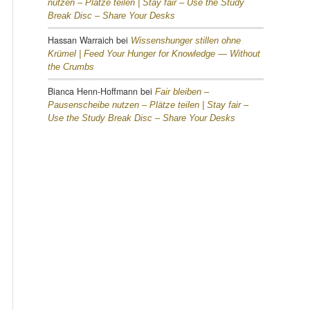
nutzen – Plätze teilen |
Stay fair – Use the Study
Break Disc – Share Your Desks
Hassan Warraich
bei
Wissenshunger stillen ohne
Krümel |
Feed Your Hunger for Knowledge — Without
the Crumbs
Bianca Henn-Hoffmann
bei
Fair bleiben –
Pausenscheibe nutzen – Plätze teilen |
Stay fair –
Use the Study Break Disc – Share Your Desks