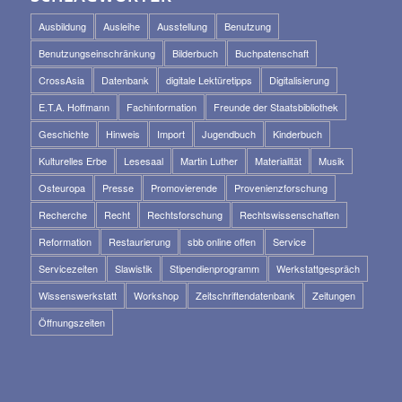
Ausbildung
Ausleihe
Ausstellung
Benutzung
Benutzungseinschränkung
Bilderbuch
Buchpatenschaft
CrossAsia
Datenbank
digitale Lektüretipps
Digitalisierung
E.T.A. Hoffmann
Fachinformation
Freunde der Staatsbibliothek
Geschichte
Hinweis
Import
Jugendbuch
Kinderbuch
Kulturelles Erbe
Lesesaal
Martin Luther
Materialität
Musik
Osteuropa
Presse
Promovierende
Provenienzforschung
Recherche
Recht
Rechtsforschung
Rechtswissenschaften
Reformation
Restaurierung
sbb online offen
Service
Servicezeiten
Slawistik
Stipendienprogramm
Werkstattgespräch
Wissenswerkstatt
Workshop
Zeitschriftendatenbank
Zeitungen
Öffnungszeiten