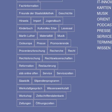
IT-INNO
Fachinformation
KARTEN
MUSIK
Freunde der Staatsbibliothek
Geschichte
ORIENT
Hinweis
Import
Jugendbuch
PODCAS
Kinderbuch
Kulturelles Erbe
Lesesaal
PRESSE
Martin Luther
Materialität
Musik
SERVICE
TERMIN
Osteuropa
Presse
Promovierende
WISSEN
Provenienzforschung
Recherche
Recht
Rechtsforschung
Rechtswissenschaften
Reformation
Restaurierung
sbb online offen
Service
Servicezeiten
Slawistik
Stipendienprogramm
Werkstattgespräch
Wissenswerkstatt
Workshop
Zeitschriftendatenbank
Zeitungen
Öffnungszeiten