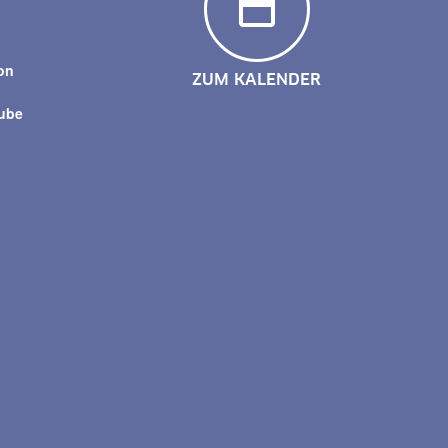
y
on
ZUM KALENDER
tube