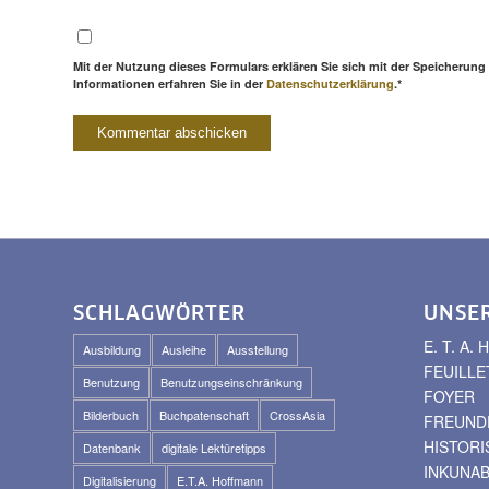
Mit der Nutzung dieses Formulars erklären Sie sich mit der Speicherung
Informationen erfahren Sie in der
Datenschutzerklärung
.*
SCHLAGWÖRTER
UNSE
E. T. A
Ausbildung
Ausleihe
Ausstellung
FEUILLE
Benutzung
Benutzungseinschränkung
FOYER
Bilderbuch
Buchpatenschaft
CrossAsia
FREUNDE
HISTOR
Datenbank
digitale Lektüretipps
INKUNA
Digitalisierung
E.T.A. Hoffmann