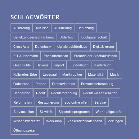
SCHLAGWÖRTER
Ausbildung
Ausleihe
Ausstellung
Benutzung
Benutzungseinschränkung
Bilderbuch
Buchpatenschaft
CrossAsia
Datenbank
digitale Lektüretipps
Digitalisierung
E.T.A. Hoffmann
Fachinformation
Freunde der Staatsbibliothek
Geschichte
Hinweis
Import
Jugendbuch
Kinderbuch
Kulturelles Erbe
Lesesaal
Martin Luther
Materialität
Musik
Osteuropa
Presse
Promovierende
Provenienzforschung
Recherche
Recht
Rechtsforschung
Rechtswissenschaften
Reformation
Restaurierung
sbb online offen
Service
Servicezeiten
Slawistik
Stipendienprogramm
Werkstattgespräch
Wissenswerkstatt
Workshop
Zeitschriftendatenbank
Zeitungen
Öffnungszeiten