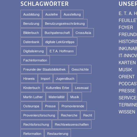
SCHLAGWÖRTER
UNSE
E. T. A
Ausbildung
Ausleihe
Ausstellung
FEUILLE
Benutzung
Benutzungseinschränkung
FOYER
Bilderbuch
Buchpatenschaft
CrossAsia
FREUNDE
HISTOR
Datenbank
digitale Lektüretipps
INKUNA
Digitalisierung
E.T.A. Hoffmann
IT-INNO
Fachinformation
KARTEN
MUSIK
Freunde der Staatsbibliothek
Geschichte
ORIENT
Hinweis
Import
Jugendbuch
PODCAS
Kinderbuch
Kulturelles Erbe
Lesesaal
PRESSE
Martin Luther
Materialität
Musik
SERVICE
TERMIN
Osteuropa
Presse
Promovierende
WISSEN
Provenienzforschung
Recherche
Recht
Rechtsforschung
Rechtswissenschaften
Reformation
Restaurierung