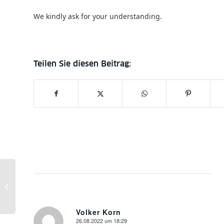
We kindly ask for your understanding.
Unheimlich fantastisch:
Das Stabi Kulturwerk
eröffnet die erste
Wechselaus...
Volker Korn
26.08.2022 um 18:29
sagte: