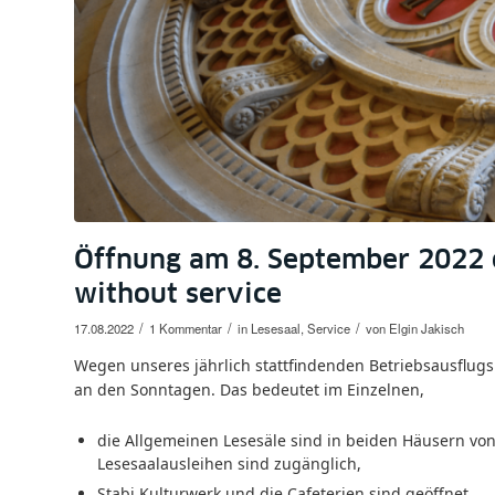
Öffnung am 8. September 2022 o
without service
/
/
/
17.08.2022
1 Kommentar
in
Lesesaal
,
Service
von
Elgin Jakisch
Wegen unseres jährlich stattfindenden Betriebsausflugs
an den Sonntagen. Das bedeutet im Einzelnen,
die Allgemeinen Lesesäle sind in beiden Häusern von
Lesesaalausleihen sind zugänglich,
Stabi Kulturwerk und die Cafeterien sind geöffnet,