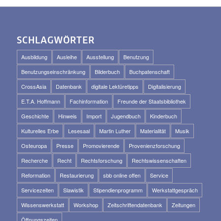
SCHLAGWÖRTER
Ausbildung
Ausleihe
Ausstellung
Benutzung
Benutzungseinschränkung
Bilderbuch
Buchpatenschaft
CrossAsia
Datenbank
digitale Lektüretipps
Digitalisierung
E.T.A. Hoffmann
Fachinformation
Freunde der Staatsbibliothek
Geschichte
Hinweis
Import
Jugendbuch
Kinderbuch
Kulturelles Erbe
Lesesaal
Martin Luther
Materialität
Musik
Osteuropa
Presse
Promovierende
Provenienzforschung
Recherche
Recht
Rechtsforschung
Rechtswissenschaften
Reformation
Restaurierung
sbb online offen
Service
Servicezeiten
Slawistik
Stipendienprogramm
Werkstattgespräch
Wissenswerkstatt
Workshop
Zeitschriftendatenbank
Zeitungen
Öffnungszeiten