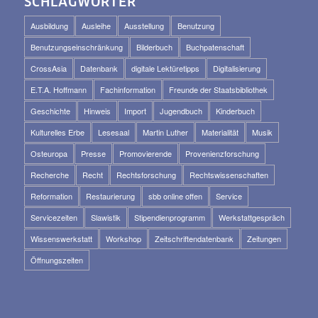
SCHLAGWÖRTER
Ausbildung
Ausleihe
Ausstellung
Benutzung
Benutzungseinschränkung
Bilderbuch
Buchpatenschaft
CrossAsia
Datenbank
digitale Lektüretipps
Digitalisierung
E.T.A. Hoffmann
Fachinformation
Freunde der Staatsbibliothek
Geschichte
Hinweis
Import
Jugendbuch
Kinderbuch
Kulturelles Erbe
Lesesaal
Martin Luther
Materialität
Musik
Osteuropa
Presse
Promovierende
Provenienzforschung
Recherche
Recht
Rechtsforschung
Rechtswissenschaften
Reformation
Restaurierung
sbb online offen
Service
Servicezeiten
Slawistik
Stipendienprogramm
Werkstattgespräch
Wissenswerkstatt
Workshop
Zeitschriftendatenbank
Zeitungen
Öffnungszeiten