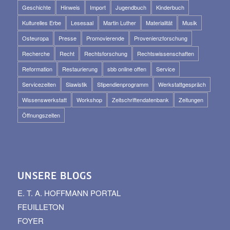
Geschichte
Hinweis
Import
Jugendbuch
Kinderbuch
Kulturelles Erbe
Lesesaal
Martin Luther
Materialität
Musik
Osteuropa
Presse
Promovierende
Provenienzforschung
Recherche
Recht
Rechtsforschung
Rechtswissenschaften
Reformation
Restaurierung
sbb online offen
Service
Servicezeiten
Slawistik
Stipendienprogramm
Werkstattgespräch
Wissenswerkstatt
Workshop
Zeitschriftendatenbank
Zeitungen
Öffnungszeiten
UNSERE BLOGS
E. T. A. HOFFMANN PORTAL
FEUILLETON
FOYER