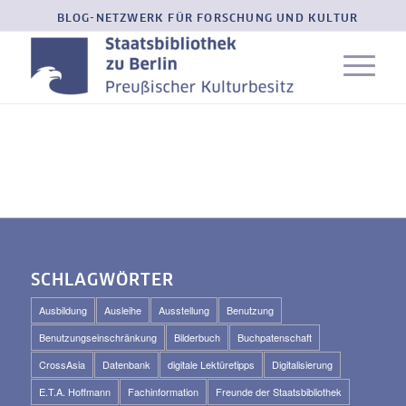
BLOG-NETZWERK FÜR FORSCHUNG UND KULTUR
SCHLAGWÖRTER
Ausbildung
Ausleihe
Ausstellung
Benutzung
Benutzungseinschränkung
Bilderbuch
Buchpatenschaft
CrossAsia
Datenbank
digitale Lektüretipps
Digitalisierung
E.T.A. Hoffmann
Fachinformation
Freunde der Staatsbibliothek