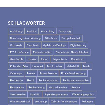
SCHLAGWÖRTER
Ausbildung
Ausleihe
Ausstellung
Benutzung
Benutzungseinschränkung
Bilderbuch
Buchpatenschaft
CrossAsia
Datenbank
digitale Lektüretipps
Digitalisierung
E.T.A. Hoffmann
Fachinformation
Freunde der Staatsbibliothek
Geschichte
Hinweis
Import
Jugendbuch
Kinderbuch
Kulturelles Erbe
Lesesaal
Martin Luther
Materialität
Musik
Osteuropa
Presse
Promovierende
Provenienzforschung
Recherche
Recht
Rechtsforschung
Rechtswissenschaften
Reformation
Restaurierung
sbb online offen
Service
Servicezeiten
Slawistik
Stipendienprogramm
Werkstattgespräch
Wissenswerkstatt
Workshop
Zeitschriftendatenbank
Zeitungen