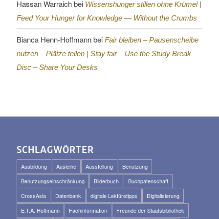
Hassan Warraich
bei
Wissenshunger stillen ohne Krümel |
Feed Your Hunger for Knowledge — Without the Crumbs
Bianca Henn-Hoffmann
bei
Fair bleiben – Pausenscheibe
nutzen – Plätze teilen |
Stay fair – Use the Study Break
Disc – Share Your Desks
SCHLAGWÖRTER
Ausbildung
Ausleihe
Ausstellung
Benutzung
Benutzungseinschränkung
Bilderbuch
Buchpatenschaft
CrossAsia
Datenbank
digitale Lektüretipps
Digitalisierung
E.T.A. Hoffmann
Fachinformation
Freunde der Staatsbibliothek