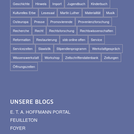
Geschichte
Hinweis
Import
Jugendbuch
Kinderbuch
Kulturelles Erbe
Lesesaal
Martin Luther
Materialität
Musik
Osteuropa
Presse
Promovierende
Provenienzforschung
Recherche
Recht
Rechtsforschung
Rechtswissenschaften
Reformation
Restaurierung
sbb online offen
Service
Servicezeiten
Slawistik
Stipendienprogramm
Werkstattgespräch
Wissenswerkstatt
Workshop
Zeitschriftendatenbank
Zeitungen
Öffnungszeiten
UNSERE BLOGS
E. T. A. HOFFMANN PORTAL
FEUILLETON
FOYER