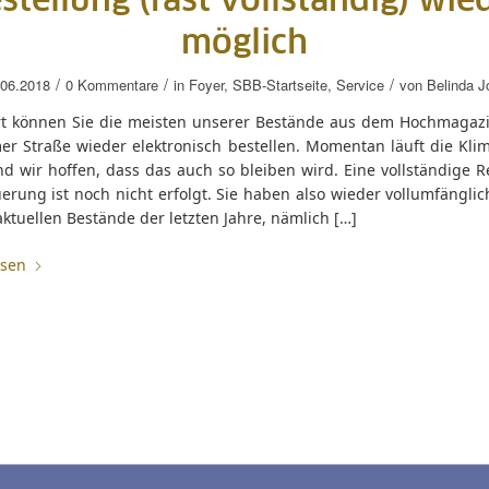
stellung (fast vollständig) wie
möglich
/
/
/
.06.2018
0 Kommentare
in
Foyer
,
SBB-Startseite
,
Service
von
Belinda J
rt können Sie die meisten unserer Bestände aus dem Hochmagazi
er Straße wieder elektronisch bestellen. Momentan läuft die Kli
nd wir hoffen, dass das auch so bleiben wird. Eine vollständige 
erung ist noch nicht erfolgt. Sie haben also wieder vollumfänglic
aktuellen Bestände der letzten Jahre, nämlich […]
esen