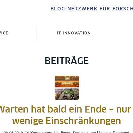
BLOG-NETZWERK FÜR FORSC
VICE
IT-INNOVATION
BEITRÄGE
Warten hat bald ein Ende – nur
wenige Einschränkungen
/
/
/
29.06.2018
0 Kommentare
in
Foyer
,
Service
von
Monique Rapmund