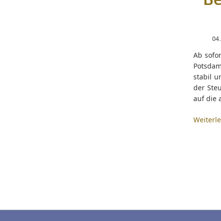
Be
04
Ab sofo
Potsdam
stabil u
der Steu
auf die 
Weiterl