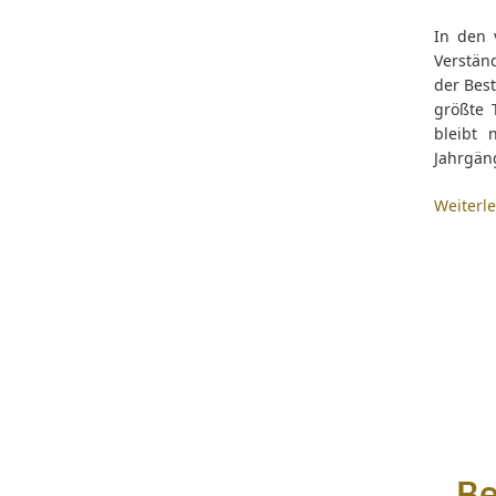
In den 
Verstän
der Best
größte 
bleibt 
Jahrgän
Weiterl