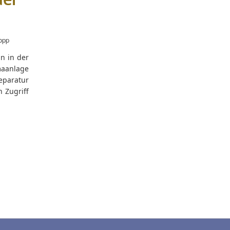
der
opp
n in der
maanlage
Reparatur
h Zugriff