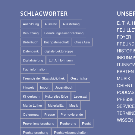
SCHLAGWÖRTER
UNSE
E. T. A
Ausbildung
Ausleihe
Ausstellung
FEUILLE
Benutzung
Benutzungseinschränkung
FOYER
Bilderbuch
Buchpatenschaft
CrossAsia
FREUNDE
HISTOR
Datenbank
digitale Lektüretipps
INKUNA
Digitalisierung
E.T.A. Hoffmann
IT-INNO
Fachinformation
KARTEN
MUSIK
Freunde der Staatsbibliothek
Geschichte
ORIENT
Hinweis
Import
Jugendbuch
PODCAS
Kinderbuch
Kulturelles Erbe
Lesesaal
PRESSE
Martin Luther
Materialität
Musik
SERVICE
TERMIN
Osteuropa
Presse
Promovierende
WISSEN
Provenienzforschung
Recherche
Recht
Rechtsforschung
Rechtswissenschaften