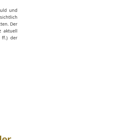
duld und
ichtlich
tten. Der
 aktuell
ff.) der