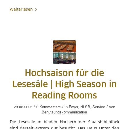
Weiterlesen
Hochsaison für die
Lesesäle |
High Season in
Reading Rooms
/
/
/
28.02.2025
0 Kommentare
in
Foyer
,
NLSB
,
Service
von
Benutzungskommunikation
Die Lesesäle in beiden Häusern der Staatsbibliothek
sind derzeit extrem gut besucht. Das Haus Unter den