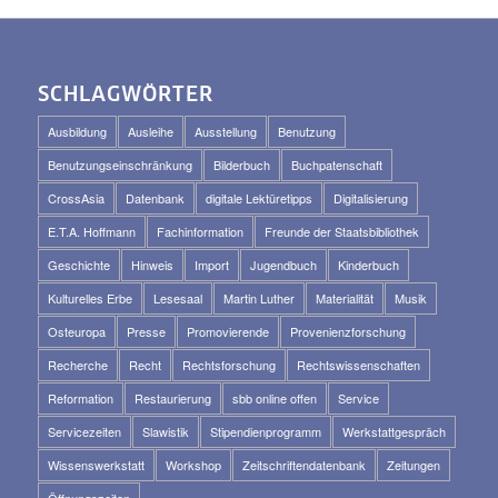
SCHLAGWÖRTER
Ausbildung
Ausleihe
Ausstellung
Benutzung
Benutzungseinschränkung
Bilderbuch
Buchpatenschaft
CrossAsia
Datenbank
digitale Lektüretipps
Digitalisierung
E.T.A. Hoffmann
Fachinformation
Freunde der Staatsbibliothek
Geschichte
Hinweis
Import
Jugendbuch
Kinderbuch
Kulturelles Erbe
Lesesaal
Martin Luther
Materialität
Musik
Osteuropa
Presse
Promovierende
Provenienzforschung
Recherche
Recht
Rechtsforschung
Rechtswissenschaften
Reformation
Restaurierung
sbb online offen
Service
Servicezeiten
Slawistik
Stipendienprogramm
Werkstattgespräch
Wissenswerkstatt
Workshop
Zeitschriftendatenbank
Zeitungen
Öffnungszeiten