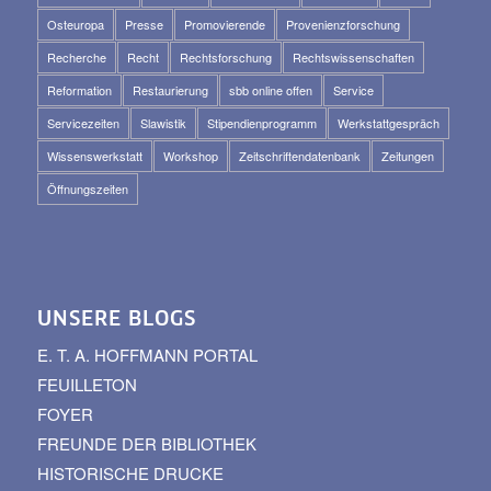
Osteuropa
Presse
Promovierende
Provenienzforschung
Recherche
Recht
Rechtsforschung
Rechtswissenschaften
Reformation
Restaurierung
sbb online offen
Service
Servicezeiten
Slawistik
Stipendienprogramm
Werkstattgespräch
Wissenswerkstatt
Workshop
Zeitschriftendatenbank
Zeitungen
Öffnungszeiten
UNSERE BLOGS
E. T. A. HOFFMANN PORTAL
FEUILLETON
FOYER
FREUNDE DER BIBLIOTHEK
HISTORISCHE DRUCKE