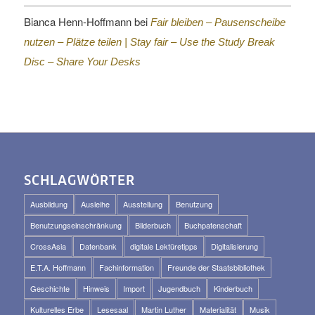
Bianca Henn-Hoffmann
bei
Fair bleiben – Pausenscheibe
nutzen – Plätze teilen |
Stay fair – Use the Study Break
Disc – Share Your Desks
SCHLAGWÖRTER
Ausbildung
Ausleihe
Ausstellung
Benutzung
Benutzungseinschränkung
Bilderbuch
Buchpatenschaft
CrossAsia
Datenbank
digitale Lektüretipps
Digitalisierung
E.T.A. Hoffmann
Fachinformation
Freunde der Staatsbibliothek
Geschichte
Hinweis
Import
Jugendbuch
Kinderbuch
Kulturelles Erbe
Lesesaal
Martin Luther
Materialität
Musik