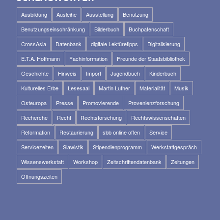
Ausbildung
Ausleihe
Ausstellung
Benutzung
Benutzungseinschränkung
Bilderbuch
Buchpatenschaft
CrossAsia
Datenbank
digitale Lektüretipps
Digitalisierung
E.T.A. Hoffmann
Fachinformation
Freunde der Staatsbibliothek
Geschichte
Hinweis
Import
Jugendbuch
Kinderbuch
Kulturelles Erbe
Lesesaal
Martin Luther
Materialität
Musik
Osteuropa
Presse
Promovierende
Provenienzforschung
Recherche
Recht
Rechtsforschung
Rechtswissenschaften
Reformation
Restaurierung
sbb online offen
Service
Servicezeiten
Slawistik
Stipendienprogramm
Werkstattgespräch
Wissenswerkstatt
Workshop
Zeitschriftendatenbank
Zeitungen
Öffnungszeiten