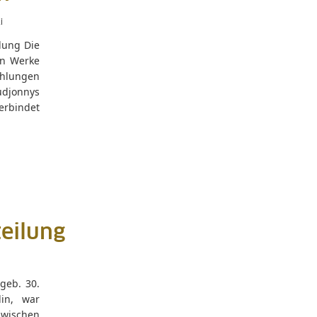
i
lung Die
en Werke
ählungen
udjonnys
erbindet
eilung
geb. 30.
in, war
 zwischen