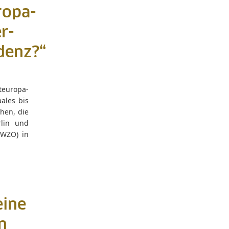
ropa-
r-
idenz?“
teuropa-
ales bis
ehen, die
rlin und
GWZO) in
eine
n