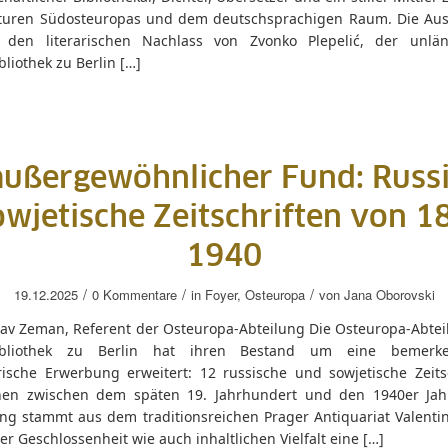
turen Südosteuropas und dem deutschsprachigen Raum. Die Aus
 den literarischen Nachlass von Zvonko Plepelić, der unlä
bliothek zu Berlin […]
außergewöhnlicher Fund: Russ
wjetische Zeitschriften von 1
1940
/
/
/
19.12.2025
0 Kommentare
in
Foyer
,
Osteuropa
von
Jana Oborovski
lav Zeman, Referent der Osteuropa-Abteilung Die Osteuropa-Abtei
bibliothek zu Berlin hat ihren Bestand um eine bemerke
rische Erwerbung erweitert: 12 russische und sowjetische Zeitsc
nen zwischen dem späten 19. Jahrhundert und den 1940er Jah
g stammt aus dem traditionsreichen Prager Antiquariat Valenti
hrer Geschlossenheit wie auch inhaltlichen Vielfalt eine […]