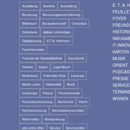
E. T. A
Ausbildung
Ausleihe
Ausstellung
FEUILLE
Benutzung
Benutzungseinschränkung
FOYER
Bilderbuch
Buchpatenschaft
CrossAsia
FREUNDE
HISTOR
Datenbank
digitale Lektüretipps
INKUNA
Digitalisierung
E.T.A. Hoffmann
IT-INNO
Fachinformation
KARTEN
MUSIK
Freunde der Staatsbibliothek
Geschichte
ORIENT
Hinweis
Import
Jugendbuch
PODCAS
Kinderbuch
Kulturelles Erbe
Lesesaal
PRESSE
Martin Luther
Materialität
Musik
SERVICE
TERMIN
Osteuropa
Presse
Promovierende
WISSEN
Provenienzforschung
Recherche
Recht
Rechtsforschung
Rechtswissenschaften
Reformation
Restaurierung
sbb online offen
Service
Servicezeiten