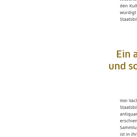
den Kul
würdigt
Staatsbi
Ein 
und so
Von Vac
Staats
antiqua
erschie
Sammlun
ist in i