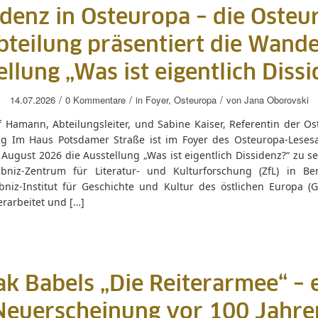
idenz in Osteuropa – die Osteu
bteilung präsentiert die Wande
llung „Was ist eigentlich Diss
/
/
/
14.07.2026
0 Kommentare
in
Foyer
,
Osteuropa
von
Jana Oborovski
f Hamann, Abteilungsleiter, und Sabine Kaiser, Referentin der Os
ng Im Haus Potsdamer Straße ist im Foyer des Osteuropa-Lesesa
August 2026 die Ausstellung „Was ist eigentlich Dissidenz?“ zu s
bniz-Zentrum für Literatur- und Kulturforschung (ZfL) in Be
bniz-Institut für Geschichte und Kultur des östlichen Europa (
erarbeitet und […]
ak Babels „Die Reiterarmee“ – 
Neuerscheinung vor 100 Jahre