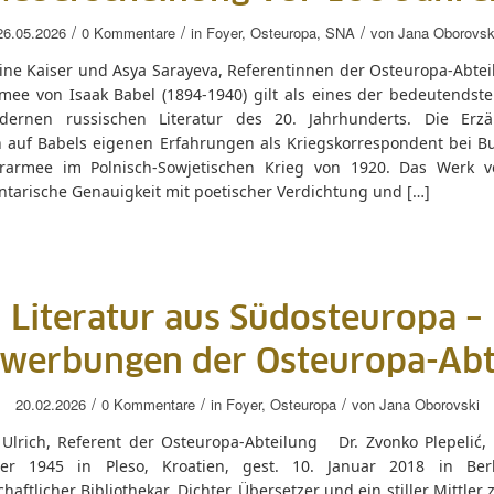
/
/
/
26.05.2026
0 Kommentare
in
Foyer
,
Osteuropa
,
SNA
von
Jana Oborovsk
ine Kaiser und Asya Sarayeva, Referentinnen der Osteuropa-Abtei
rmee von Isaak Babel (1894-1940) gilt als eines der bedeutendst
ernen russischen Literatur des 20. Jahrhunderts. Die Erz
 auf Babels eigenen Erfahrungen als Kriegskorrespondent bei B
erarmee im Polnisch-Sowjetischen Krieg von 1920. Das Werk v
tarische Genauigkeit mit poetischer Verdichtung und […]
Literatur aus Südosteuropa –
werbungen der Osteuropa-Abt
/
/
/
20.02.2026
0 Kommentare
in
Foyer
,
Osteuropa
von
Jana Oborovski
 Ulrich, Referent der Osteuropa-Abteilung Dr. Zvonko Plepelić, 
r 1945 in Pleso, Kroatien, gest. 10. Januar 2018 in Berl
haftlicher Bibliothekar, Dichter, Übersetzer und ein stiller Mittler