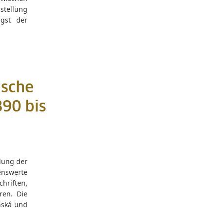
stellung
ngst der
ische
890 bis
lung der
nswerte
hriften,
ren. Die
nská und