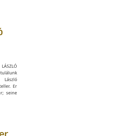
ó
n LÁSZLÓ
tulálunk
 László
ller. Er
r; seine
er