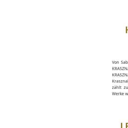
Von Sab
KRASZNA
KRASZN
Krasznah
zählt z
Werke wu
L