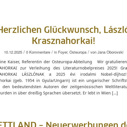
Herzlichen Glückwunsch, Lászl
Krasznahorkai!
/
/
/
10.12.2025
0 Kommentare
in
Foyer
,
Osteuropa
von
Jana Oborovski
ine Kaiser, Referentin der Osteuropa-Abteilung Wir gratuliere
HORKAI zur Verleihung des Literaturnobelpreises 2025! Gra
AHORKAI LÁSZLÓNAK a 2025 évi irodalmi Nobel-díjhoz!
orkai (geb. 1954 in Gyula/Ungarn) ist ein ungarischer Schriftste
u den bedeutendsten Autoren der zeitgenössischen Weltliteratu
rden in über dreißig Sprachen übersetzt. Er lebt in Wien […]
ETTLAND – Neuerwerbungen d