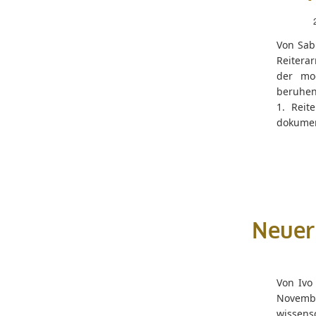
Von Sab
Reitera
der mod
beruhen
1. Reit
dokumen
Neuer
Von Ivo
Novembe
wissensc