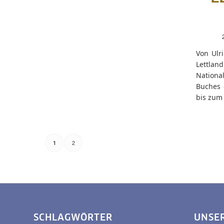
Von Ulri
Lettlan
National
Buches 
bis zum 
2
1
SCHLAGWÖRTER
UNSE