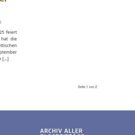
i
5 feiert
 hat die
ettischen
eptember
m […]
Seite 1 von 2
ARCHIV ALLER