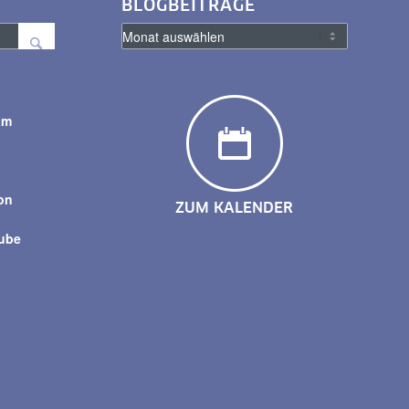
BLOGBEITRÄGE
am
y
on
ZUM KALENDER
tube