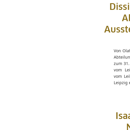
Diss
A
Ausste
Von Ola
Abteilu
zum 31. 
vom Lei
vom Lei
Leipzig 
Isa