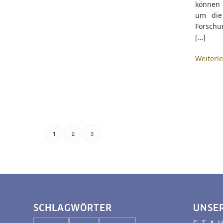
können a
um die
Forschun
[…]
Weiterl
2
3
1
SCHLAGWÖRTER
UNSE
E. T. A