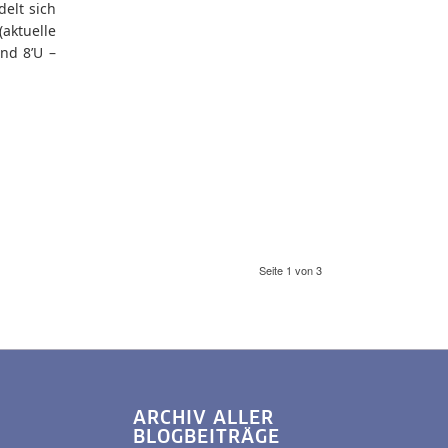
delt sich
ktuelle
und 8’U –
Seite 1 von 3
ARCHIV ALLER
BLOGBEITRÄGE