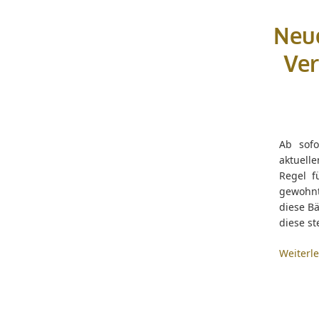
Neue
Ver
Ab sofo
aktuell
Regel f
gewohnt 
diese B
diese st
Weiterl