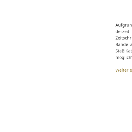
Aufgru
derzeit
Zeitschr
Bände a
StaBiKa
möglich“
Weiterl