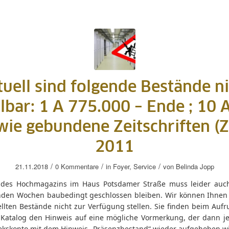
uell sind folgende Bestände n
llbar: 1 A 775.000 – Ende ; 10 
wie gebundene Zeitschriften (Z
2011
/
/
/
21.11.2018
0 Kommentare
in
Foyer
,
Service
von
Belinda Jopp
l des Hochmagazins im Haus Potsdamer Straße muss leider auc
en Wochen baubedingt geschlossen bleiben. Wir können Ihnen 
llten Bestände nicht zur Verfügung stellen. Sie finden beim Aufr
m Katalog den Hinweis auf eine mögliche Vormerkung, der dann j
hekskonto mit dem Hinweis „Präsenzbestand“ wieder aufgehoben wi