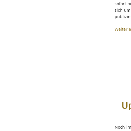
sofort n
sich um 
publizie
Weiterl
U
Noch im