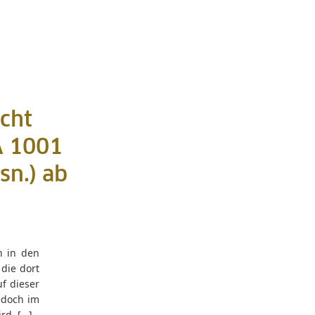
icht
A 1001
sn.) ab
h in den
die dort
uf dieser
edoch im
rd. […]