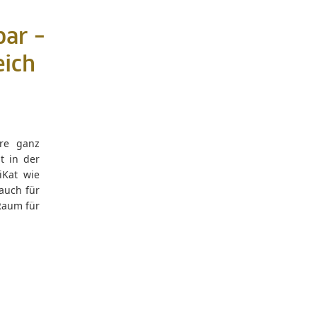
bar –
eich
re ganz
t in der
iKat wie
auch für
Raum für