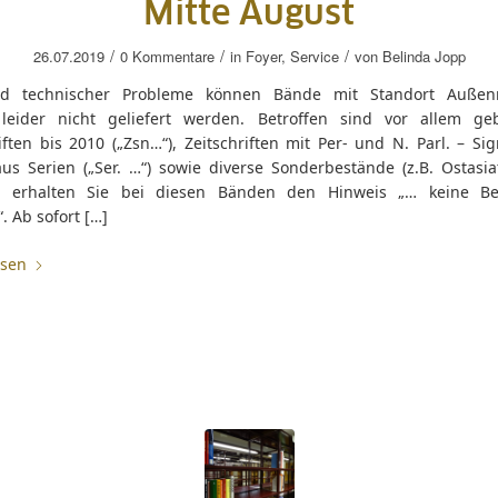
Mitte August
/
/
/
26.07.2019
0 Kommentare
in
Foyer
,
Service
von
Belinda Jopp
nd technischer Probleme können Bände mit Standort Außen
 leider nicht geliefert werden. Betroffen sind vor allem g
iften bis 2010 („Zsn…“), Zeitschriften mit Per- und N. Parl. – Si
us Serien („Ser. …“) sowie diverse Sonderbestände (z.B. Ostasiat
t erhalten Sie bei diesen Bänden den Hinweis „… keine Be
. Ab sofort […]
esen