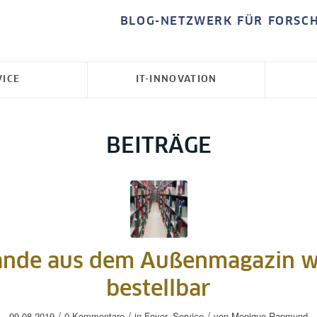
BLOG-NETZWERK FÜR FORSC
VICE
IT-INNOVATION
BEITRÄGE
ände aus dem Außenmagazin w
bestellbar
/
/
/
09.08.2019
0 Kommentare
in
Foyer
,
Service
von
Monique Rapmund