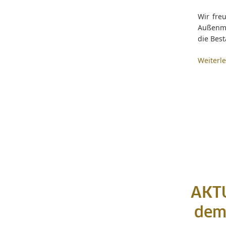
Wir fre
Außenma
die Bes
Weiterl
AKTU
dem