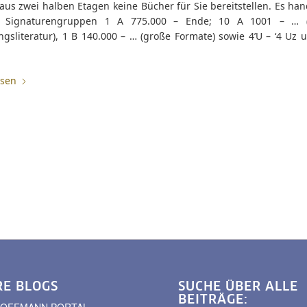
us zwei halben Etagen keine Bücher für Sie bereitstellen. Es han
 Signaturengruppen 1 A 775.000 – Ende; 10 A 1001 – … (a
gsliteratur), 1 B 140.000 – … (große Formate) sowie 4’U – ‘4 Uz 
esen
RE BLOGS
SUCHE ÜBER ALLE
BEITRÄGE:
. HOFFMANN PORTAL