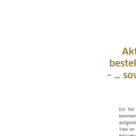
Akt
beste
– … so
Ein Tei
kommend
aufgeste
Titel i
Bibliot