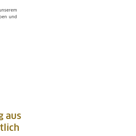
 unserem
oben und
g aus
lich