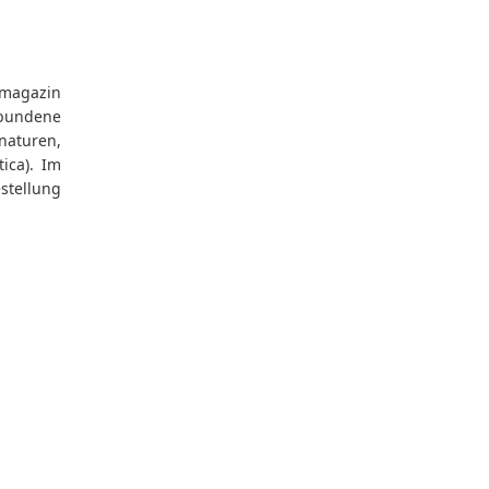
magazin
ebundene
gnaturen,
ica). Im
stellung