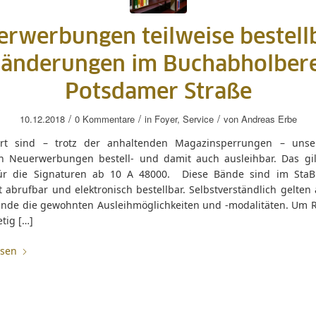
rwerbungen teilweise bestell
änderungen im Buchabholber
Potsdamer Straße
/
/
/
10.12.2018
0 Kommentare
in
Foyer
,
Service
von
Andreas Erbe
rt sind – trotz der anhaltenden Magazinsperrungen – unse
en Neuerwerbungen bestell- und damit auch ausleihbar. Das gil
ür die Signaturen ab 10 A 48000. Diese Bände sind im StaB
abrufbar und elektronisch bestellbar. Selbstverständlich gelten 
ände die gewohnten Ausleihmöglichkeiten und -modalitäten. Um 
etig […]
esen