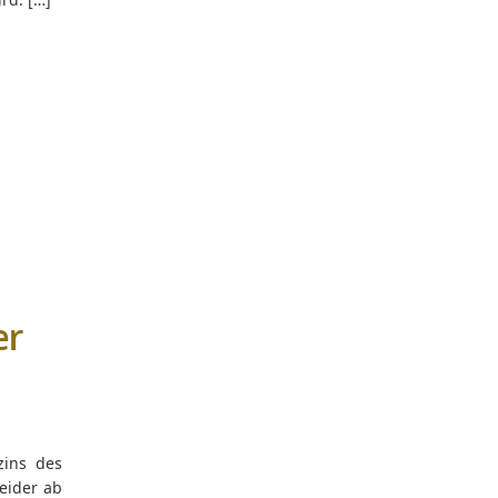
er
zins des
eider ab