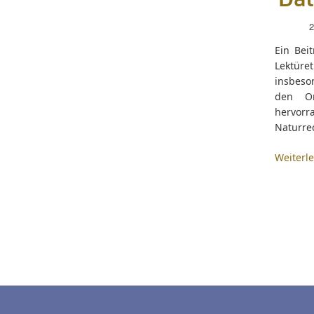
Dat
2
Ein Bei
Lektüre
insbeso
den Onl
hervorr
Naturrec
Weiterl