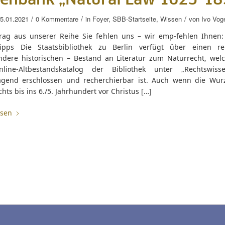
enbank „Natural Law 1625-18
/
/
/
5.01.2021
0 Kommentare
in
Foyer
,
SBB-Startseite
,
Wissen
von
Ivo Vog
trag aus unserer Reihe Sie fehlen uns – wir emp-fehlen Ihnen: 
tipps Die Staatsbibliothek zu Berlin verfügt über einen r
ndere historischen – Bestand an Literatur zum Naturrecht, wel
ine-Altbestandskatalog der Bibliothek unter „Rechtswisse
agend erschlossen und recherchierbar ist. Auch wenn die Wur
hts bis ins 6./5. Jahrhundert vor Christus […]
esen