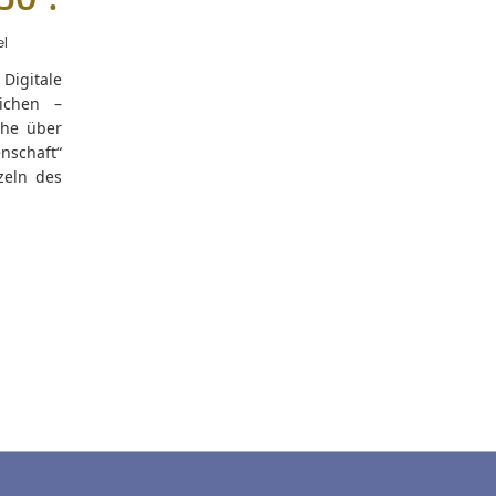
50“.
el
Digitale
eichen –
che über
nschaft“
zeln des