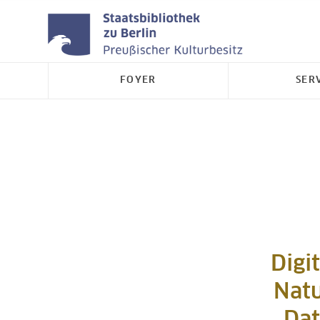
FOYER
SER
Digi
Natu