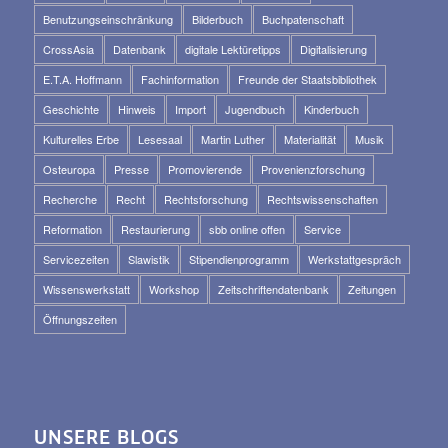
Benutzungseinschränkung
Bilderbuch
Buchpatenschaft
CrossAsia
Datenbank
digitale Lektüretipps
Digitalisierung
E.T.A. Hoffmann
Fachinformation
Freunde der Staatsbibliothek
Geschichte
Hinweis
Import
Jugendbuch
Kinderbuch
Kulturelles Erbe
Lesesaal
Martin Luther
Materialität
Musik
Osteuropa
Presse
Promovierende
Provenienzforschung
Recherche
Recht
Rechtsforschung
Rechtswissenschaften
Reformation
Restaurierung
sbb online offen
Service
Servicezeiten
Slawistik
Stipendienprogramm
Werkstattgespräch
Wissenswerkstatt
Workshop
Zeitschriftendatenbank
Zeitungen
Öffnungszeiten
UNSERE BLOGS