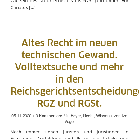
Wurzeln des Naturrechts bis ins 6./5. Jahrhundert vor
Christus […]
Altes Recht im neuen
technischen Gewand.
Volltextsuche und mehr
in den
Reichsgerichtsentscheidung
RGZ und RGSt.
/
/
/
05.11.2020
0 Kommentare
in
Foyer
,
Recht
,
Wissen
von
Ivo
Vogel
Noch immer ziehen Juristen und Juristinnen in
Forschung, Ausbildung und Praxis die Urteile und