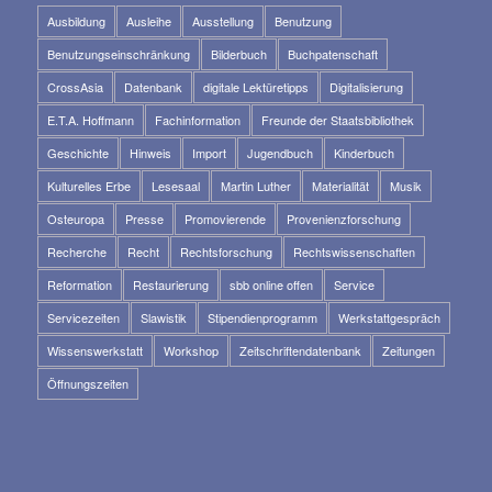
Ausbildung
Ausleihe
Ausstellung
Benutzung
Benutzungseinschränkung
Bilderbuch
Buchpatenschaft
CrossAsia
Datenbank
digitale Lektüretipps
Digitalisierung
E.T.A. Hoffmann
Fachinformation
Freunde der Staatsbibliothek
Geschichte
Hinweis
Import
Jugendbuch
Kinderbuch
Kulturelles Erbe
Lesesaal
Martin Luther
Materialität
Musik
Osteuropa
Presse
Promovierende
Provenienzforschung
Recherche
Recht
Rechtsforschung
Rechtswissenschaften
Reformation
Restaurierung
sbb online offen
Service
Servicezeiten
Slawistik
Stipendienprogramm
Werkstattgespräch
Wissenswerkstatt
Workshop
Zeitschriftendatenbank
Zeitungen
Öffnungszeiten