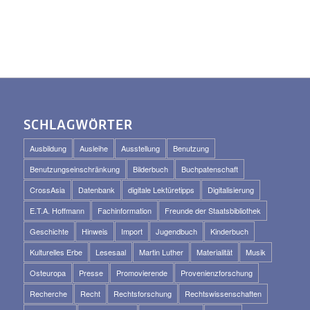
SCHLAGWÖRTER
Ausbildung
Ausleihe
Ausstellung
Benutzung
Benutzungseinschränkung
Bilderbuch
Buchpatenschaft
CrossAsia
Datenbank
digitale Lektüretipps
Digitalisierung
E.T.A. Hoffmann
Fachinformation
Freunde der Staatsbibliothek
Geschichte
Hinweis
Import
Jugendbuch
Kinderbuch
Kulturelles Erbe
Lesesaal
Martin Luther
Materialität
Musik
Osteuropa
Presse
Promovierende
Provenienzforschung
Recherche
Recht
Rechtsforschung
Rechtswissenschaften