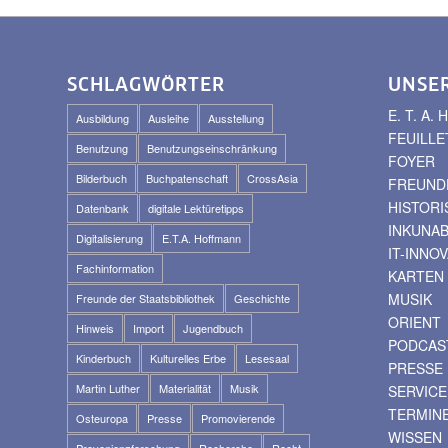
SCHLAGWÖRTER
UNSE
E. T. A
Ausbildung
Ausleihe
Ausstellung
FEUILLE
Benutzung
Benutzungseinschränkung
FOYER
Bilderbuch
Buchpatenschaft
CrossAsia
FREUNDE
HISTOR
Datenbank
digitale Lektüretipps
INKUNA
Digitalisierung
E.T.A. Hoffmann
IT-INNO
Fachinformation
KARTEN
MUSIK
Freunde der Staatsbibliothek
Geschichte
ORIENT
Hinweis
Import
Jugendbuch
PODCAS
Kinderbuch
Kulturelles Erbe
Lesesaal
PRESSE
Martin Luther
Materialität
Musik
SERVICE
TERMIN
Osteuropa
Presse
Promovierende
WISSEN
Provenienzforschung
Recherche
Recht