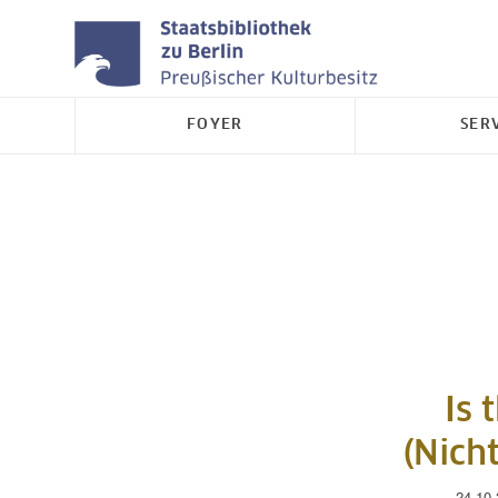
FOYER
SER
Is 
(Nich
24.10.