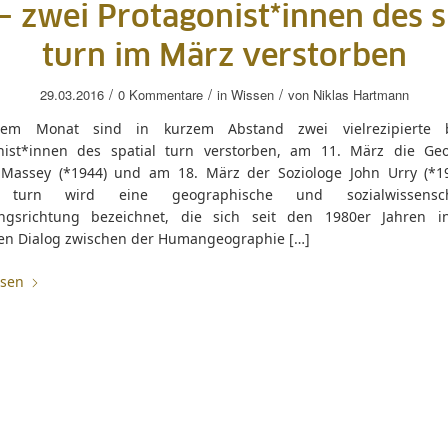
– zwei Protagonist*innen des s
turn im März verstorben
/
/
/
29.03.2016
0 Kommentare
in
Wissen
von
Niklas Hartmann
sem Monat sind in kurzem Abstand zwei vielrezipierte br
nist*innen des spatial turn verstorben, am 11. März die Ge
Massey (*1944) und am 18. März der Soziologe John Urry (*19
l turn wird eine geographische und sozialwissenscha
ngsrichtung bezeichnet, die sich seit den 1980er Jahren 
ven Dialog zwischen der Humangeographie […]
esen