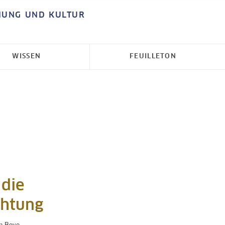
HUNG UND KULTUR
WISSEN
FEUILLETON
 die
chtung
n Bove