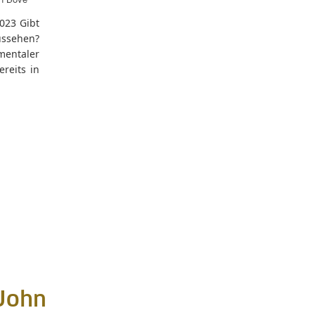
023 Gibt
ussehen?
mentaler
reits in
John