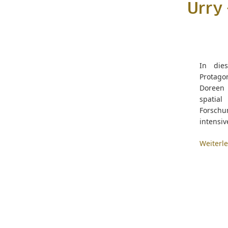
Urry 
In die
Protago
Doreen 
spatia
Forschu
intensi
Weiterl