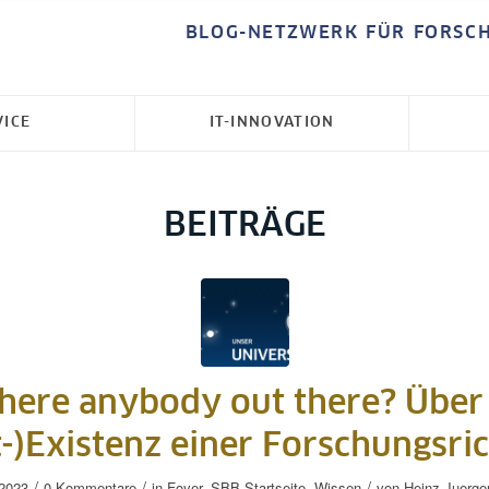
BLOG-NETZWERK FÜR FORSC
VICE
IT-INNOVATION
BEITRÄGE
there anybody out there? Über
t-)Existenz einer Forschungsri
/
/
/
2023
0 Kommentare
in
Foyer
,
SBB-Startseite
,
Wissen
von
Heinz-Juerge