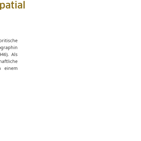
patial
itische
ographin
46). Als
ftliche
in einem