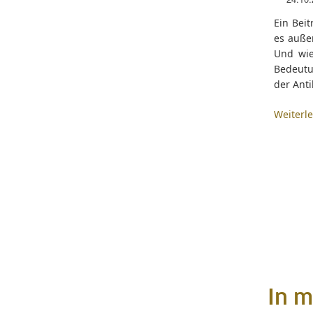
Ein Bei
es auße
Und wie
Bedeutu
der Anti
Weiterl
In 