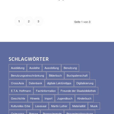
2
3
1
Seite 1 von 3
SCHLAGWÖRTER
Ausbildung
Ausleihe
Ausstellung
Benutzung
Benutzungseinschränkung
Bilderbuch
Buchpatenschaft
CrossAsia
Datenbank
digitale Lektüretipps
Digitalisierung
E.T.A. Hoffmann
Fachinformation
Freunde der Staatsbibliothek
Geschichte
Hinweis
Import
Jugendbuch
Kinderbuch
Kulturelles Erbe
Lesesaal
Martin Luther
Materialität
Musik
Osteuropa
Presse
Promovierende
Provenienzforschung