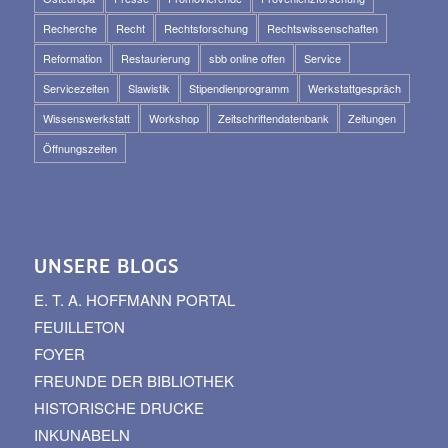
Recherche
Recht
Rechtsforschung
Rechtswissenschaften
Reformation
Restaurierung
sbb online offen
Service
Servicezeiten
Slawistik
Stipendienprogramm
Werkstattgespräch
Wissenswerkstatt
Workshop
Zeitschriftendatenbank
Zeitungen
Öffnungszeiten
UNSERE BLOGS
E. T. A. HOFFMANN PORTAL
FEUILLETON
FOYER
FREUNDE DER BIBLIOTHEK
HISTORISCHE DRUCKE
INKUNABELN