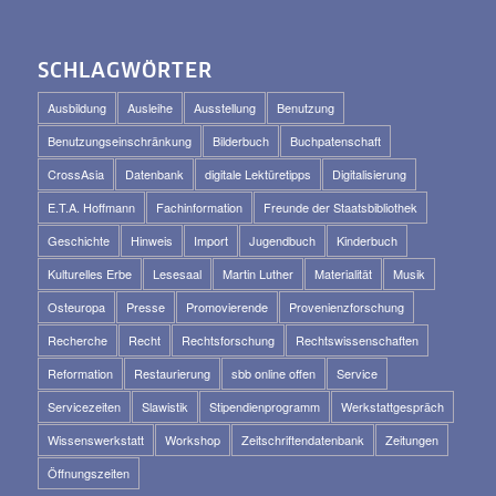
SCHLAGWÖRTER
Ausbildung
Ausleihe
Ausstellung
Benutzung
Benutzungseinschränkung
Bilderbuch
Buchpatenschaft
CrossAsia
Datenbank
digitale Lektüretipps
Digitalisierung
E.T.A. Hoffmann
Fachinformation
Freunde der Staatsbibliothek
Geschichte
Hinweis
Import
Jugendbuch
Kinderbuch
Kulturelles Erbe
Lesesaal
Martin Luther
Materialität
Musik
Osteuropa
Presse
Promovierende
Provenienzforschung
Recherche
Recht
Rechtsforschung
Rechtswissenschaften
Reformation
Restaurierung
sbb online offen
Service
Servicezeiten
Slawistik
Stipendienprogramm
Werkstattgespräch
Wissenswerkstatt
Workshop
Zeitschriftendatenbank
Zeitungen
Öffnungszeiten