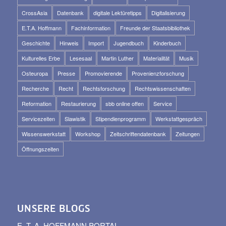
CrossAsia
Datenbank
digitale Lektüretipps
Digitalisierung
E.T.A. Hoffmann
Fachinformation
Freunde der Staatsbibliothek
Geschichte
Hinweis
Import
Jugendbuch
Kinderbuch
Kulturelles Erbe
Lesesaal
Martin Luther
Materialität
Musik
Osteuropa
Presse
Promovierende
Provenienzforschung
Recherche
Recht
Rechtsforschung
Rechtswissenschaften
Reformation
Restaurierung
sbb online offen
Service
Servicezeiten
Slawistik
Stipendienprogramm
Werkstattgespräch
Wissenswerkstatt
Workshop
Zeitschriftendatenbank
Zeitungen
Öffnungszeiten
UNSERE BLOGS
E. T. A. HOFFMANN PORTAL