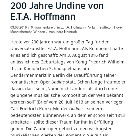
200 Jahre Undine von
E.T.A. Hoffmann
/
/
03.08.2016
0 Kommentare
in
E.T.A. Hoffmann-Portal
,
Feuilleton
,
Foyer
,
/
Monatsbericht
,
Wissen
von
Indra Heinrich
Heute vor 200 Jahren war ein großer Tag für den
Universalkünstler E.T.A. Hoffmann. Als Komponist hatte
er es endlich geschafft: Am 3. August 1816 fand
anlässlich des Geburtstags von König Friedrich Wilhelm
III. im Königlichen Schauspielhaus am
Gendarmenmarkt in Berlin die Uraufführung seiner
romantischen Oper
Undine
statt. Schon lange träumte er
davon, dass sein „Name nicht anders als durch eine
gelungene musikalische Komposition der Welt bekannt
werden soll“ (Brief vom 20. Juli 1813 an seinen Verleger
Carl Friedrich Kunz). Mit der
Undine
– seinem
bedeutendsten Bühnenwerk, an dem er schon seit 1813
arbeitete – sollte dieser Traum für ihn in Erfüllung
gehen. Die Zauberoper gehört zu den wichtigsten
musikalischen Werken der Romantik. Sie gilt als