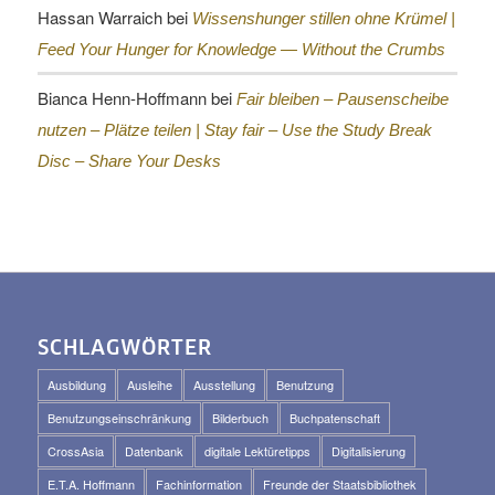
Hassan Warraich
bei
Wissenshunger stillen ohne Krümel |
Feed Your Hunger for Knowledge — Without the Crumbs
Bianca Henn-Hoffmann
bei
Fair bleiben – Pausenscheibe
nutzen – Plätze teilen |
Stay fair – Use the Study Break
Disc – Share Your Desks
SCHLAGWÖRTER
Ausbildung
Ausleihe
Ausstellung
Benutzung
Benutzungseinschränkung
Bilderbuch
Buchpatenschaft
CrossAsia
Datenbank
digitale Lektüretipps
Digitalisierung
E.T.A. Hoffmann
Fachinformation
Freunde der Staatsbibliothek