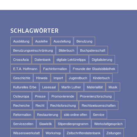
SCHLAGWÖRTER
Ausbildung
Ausleihe
Ausstellung
Benutzung
Benutzungseinschränkung
Bilderbuch
Buchpatenschaft
CrossAsia
Datenbank
digitale Lektüretipps
Digitalisierung
E.T.A. Hoffmann
Fachinformation
Freunde der Staatsbibliothek
Geschichte
Hinweis
Import
Jugendbuch
Kinderbuch
Kulturelles Erbe
Lesesaal
Martin Luther
Materialität
Musik
Osteuropa
Presse
Promovierende
Provenienzforschung
Recherche
Recht
Rechtsforschung
Rechtswissenschaften
Reformation
Restaurierung
sbb online offen
Service
Servicezeiten
Slawistik
Stipendienprogramm
Werkstattgespräch
Wissenswerkstatt
Workshop
Zeitschriftendatenbank
Zeitungen