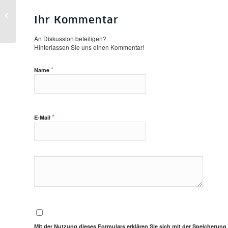
9. Mai: Stabi
geschlossen; 10. Mai:
Ihr Kommentar
kürzere Servicezeiten
Potsdamer Straße...
An Diskussion beteiligen?
Hinterlassen Sie uns einen Kommentar!
*
Name
*
E-Mail
Mit der Nutzung dieses Formulars erklären Sie sich mit der Speicherung