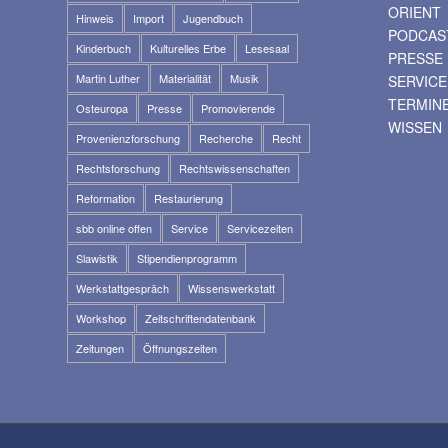
ORIENT
Hinweis
Import
Jugendbuch
PODCAS
Kinderbuch
Kulturelles Erbe
Lesesaal
PRESSE
Martin Luther
Materialität
Musik
SERVICE
TERMIN
Osteuropa
Presse
Promovierende
WISSEN
Provenienzforschung
Recherche
Recht
Rechtsforschung
Rechtswissenschaften
Reformation
Restaurierung
sbb online offen
Service
Servicezeiten
Slawistik
Stipendienprogramm
Werkstattgespräch
Wissenswerkstatt
Workshop
Zeitschriftendatenbank
Zeitungen
Öffnungszeiten