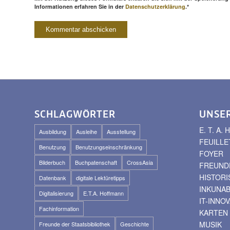
Informationen erfahren Sie in der
Datenschutzerklärung
.*
SCHLAGWÖRTER
UNSE
E. T. A
Ausbildung
Ausleihe
Ausstellung
FEUILLE
Benutzung
Benutzungseinschränkung
FOYER
Bilderbuch
Buchpatenschaft
CrossAsia
FREUNDE
HISTOR
Datenbank
digitale Lektüretipps
INKUNA
Digitalisierung
E.T.A. Hoffmann
IT-INNO
Fachinformation
KARTEN
MUSIK
Freunde der Staatsbibliothek
Geschichte