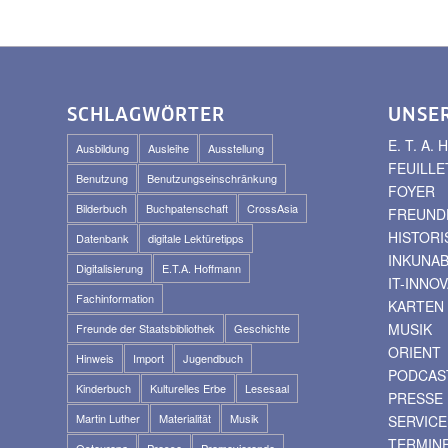
SCHLAGWÖRTER
UNSE
E. T. A
Ausbildung
Ausleihe
Ausstellung
FEUILLE
Benutzung
Benutzungseinschränkung
FOYER
Bilderbuch
Buchpatenschaft
CrossAsia
FREUNDE
HISTOR
Datenbank
digitale Lektüretipps
INKUNA
Digitalisierung
E.T.A. Hoffmann
IT-INNO
Fachinformation
KARTEN
MUSIK
Freunde der Staatsbibliothek
Geschichte
ORIENT
Hinweis
Import
Jugendbuch
PODCAS
Kinderbuch
Kulturelles Erbe
Lesesaal
PRESSE
Martin Luther
Materialität
Musik
SERVICE
TERMIN
Osteuropa
Presse
Promovierende