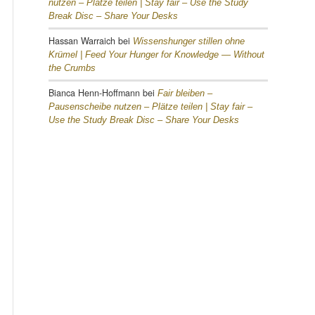
nutzen – Plätze teilen |
Stay fair – Use the Study
Break Disc – Share Your Desks
Hassan Warraich
bei
Wissenshunger stillen ohne
Krümel |
Feed Your Hunger for Knowledge — Without
the Crumbs
Bianca Henn-Hoffmann
bei
Fair bleiben –
Pausenscheibe nutzen – Plätze teilen |
Stay fair –
Use the Study Break Disc – Share Your Desks