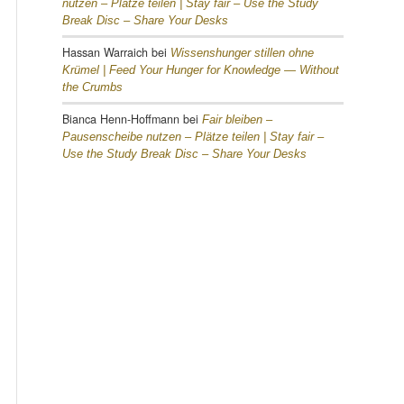
nutzen – Plätze teilen |
Stay fair – Use the Study
Break Disc – Share Your Desks
Hassan Warraich
bei
Wissenshunger stillen ohne
Krümel |
Feed Your Hunger for Knowledge — Without
the Crumbs
Bianca Henn-Hoffmann
bei
Fair bleiben –
Pausenscheibe nutzen – Plätze teilen |
Stay fair –
Use the Study Break Disc – Share Your Desks