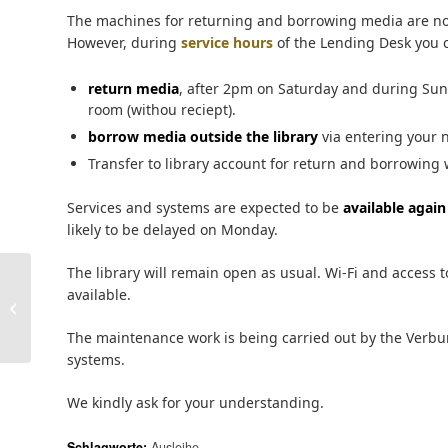
The machines for returning and borrowing media are not
However, during
service hours
of the Lending Desk you 
return media
, after 2pm on Saturday and during Sund
room (withou reciept).
borrow media outside the library
via entering your n
Transfer to library account for return and borrowing 
Services and systems are expected to be
available again
likely to be delayed on Monday.
The library will remain open as usual. Wi-Fi and access to
Emporion – der offene
available.
Umschlagplatz für
wirtschafts- &
The maintenance work is being carried out by the Verbun
sozialhistorische...
systems.
We kindly ask for your understanding.
Schlagworte:
Ausleihe