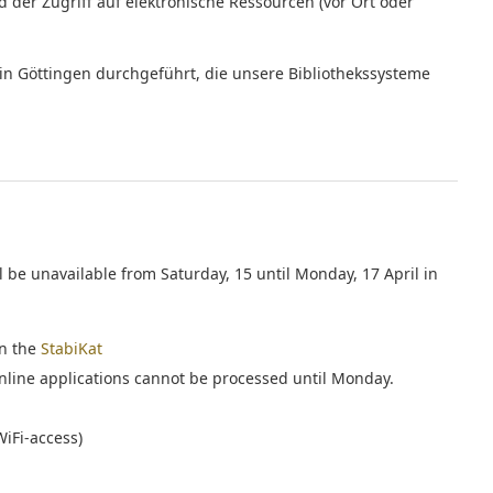
der Zugriff auf elektronische Ressourcen (vor Ort oder
n Göttingen durchgeführt, die unsere Bibliothekssysteme
l be unavailable from Saturday, 15 until Monday, 17 April in
in the
StabiKat
nline applications cannot be processed until Monday.
 WiFi-access)