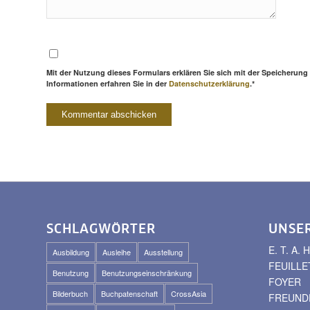
Mit der Nutzung dieses Formulars erklären Sie sich mit der Speicherung
Informationen erfahren Sie in der
Datenschutzerklärung
.*
SCHLAGWÖRTER
UNSE
E. T. A
Ausbildung
Ausleihe
Ausstellung
FEUILLE
Benutzung
Benutzungseinschränkung
FOYER
Bilderbuch
Buchpatenschaft
CrossAsia
FREUNDE