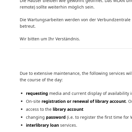
Die Häuser bleiben wie gewohnt geöffnet. Das WLAN und 
remote) sollte weiterhin möglich sein.
Die Wartungsarbeiten werden von der Verbundzentrale i
betreut.
Wir bitten um Ihr Verständnis.
Due to extensive maintenance, the following services wil
the course of the day:
requesting
media and current display of availability 
On-site
registration or renewal of library account
. O
access to the
library account
changing
password
(i.e. to register the first time for
interlibrary loan
services.