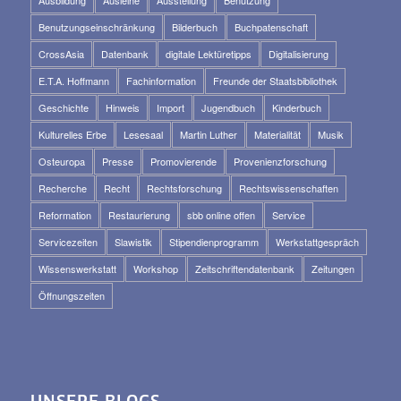
Benutzungseinschränkung
Bilderbuch
Buchpatenschaft
CrossAsia
Datenbank
digitale Lektüretipps
Digitalisierung
E.T.A. Hoffmann
Fachinformation
Freunde der Staatsbibliothek
Geschichte
Hinweis
Import
Jugendbuch
Kinderbuch
Kulturelles Erbe
Lesesaal
Martin Luther
Materialität
Musik
Osteuropa
Presse
Promovierende
Provenienzforschung
Recherche
Recht
Rechtsforschung
Rechtswissenschaften
Reformation
Restaurierung
sbb online offen
Service
Servicezeiten
Slawistik
Stipendienprogramm
Werkstattgespräch
Wissenswerkstatt
Workshop
Zeitschriftendatenbank
Zeitungen
Öffnungszeiten