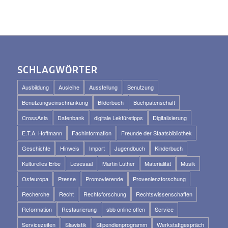
SCHLAGWÖRTER
Ausbildung
Ausleihe
Ausstellung
Benutzung
Benutzungseinschränkung
Bilderbuch
Buchpatenschaft
CrossAsia
Datenbank
digitale Lektüretipps
Digitalisierung
E.T.A. Hoffmann
Fachinformation
Freunde der Staatsbibliothek
Geschichte
Hinweis
Import
Jugendbuch
Kinderbuch
Kulturelles Erbe
Lesesaal
Martin Luther
Materialität
Musik
Osteuropa
Presse
Promovierende
Provenienzforschung
Recherche
Recht
Rechtsforschung
Rechtswissenschaften
Reformation
Restaurierung
sbb online offen
Service
Servicezeiten
Slawistik
Stipendienprogramm
Werkstattgespräch