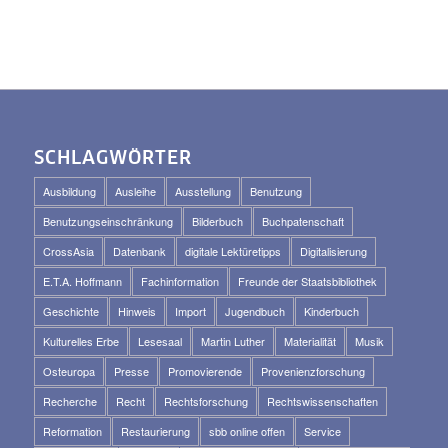
SCHLAGWÖRTER
Ausbildung
Ausleihe
Ausstellung
Benutzung
Benutzungseinschränkung
Bilderbuch
Buchpatenschaft
CrossAsia
Datenbank
digitale Lektüretipps
Digitalisierung
E.T.A. Hoffmann
Fachinformation
Freunde der Staatsbibliothek
Geschichte
Hinweis
Import
Jugendbuch
Kinderbuch
Kulturelles Erbe
Lesesaal
Martin Luther
Materialität
Musik
Osteuropa
Presse
Promovierende
Provenienzforschung
Recherche
Recht
Rechtsforschung
Rechtswissenschaften
Reformation
Restaurierung
sbb online offen
Service