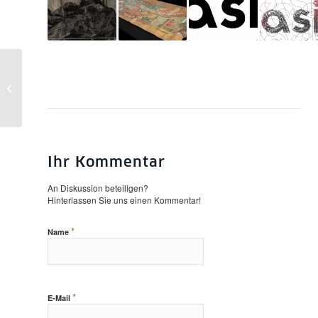
Voices from Ukraine:
Ukrainian Librarians
Speak at UC Berkeley
Library
Ihr Kommentar
An Diskussion beteiligen?
Hinterlassen Sie uns einen Kommentar!
*
Name
*
E-Mail