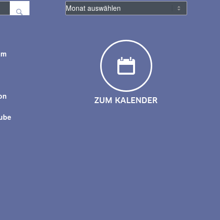
am
y
on
ZUM KALENDER
tube