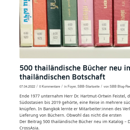
500 thailändische Bücher neu im
thailändischen Botschaft
/
/
/
07.04.2022
0 Kommentare
in
Foyer
,
SBB-Startseite
von
SBB Blog-Red
Ende 1977 unternahm Herr Dr. Hartmut-Ortwin Feistel, d
Südostasien bis 2019 gehörte, eine Reise in mehrere süd
knüpfen. In Bangkok lernte er Mitarbeiter:innen des Ve
Lieferung von Büchern. Obwohl das nicht die ersten
Der Beitrag 500 thailändische Bücher neu im Katalog – D
CrossAsia.