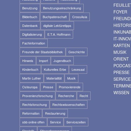
FEUILLE
Benutzung
Benutzungseinschränkung
FOYER
Bilderbuch
Buchpatenschaft
CrossAsia
FREUNDE
HISTOR
Datenbank
digitale Lektüretipps
INKUNA
Digitalisierung
E.T.A. Hoffmann
IT-INNO
Fachinformation
KARTEN
MUSIK
Freunde der Staatsbibliothek
Geschichte
ORIENT
Hinweis
Import
Jugendbuch
PODCAS
Kinderbuch
Kulturelles Erbe
Lesesaal
PRESSE
Martin Luther
Materialität
Musik
SERVICE
TERMIN
Osteuropa
Presse
Promovierende
WISSEN
Provenienzforschung
Recherche
Recht
Rechtsforschung
Rechtswissenschaften
Reformation
Restaurierung
sbb online offen
Service
Servicezeiten
Slawistik
Stipendienprogramm