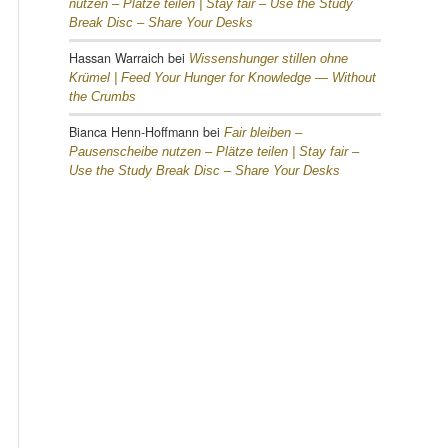
nutzen – Plätze teilen |
Stay fair – Use the Study
Break Disc – Share Your Desks
Hassan Warraich
bei
Wissenshunger stillen ohne
Krümel |
Feed Your Hunger for Knowledge — Without
the Crumbs
Bianca Henn-Hoffmann
bei
Fair bleiben –
Pausenscheibe nutzen – Plätze teilen |
Stay fair –
Use the Study Break Disc – Share Your Desks