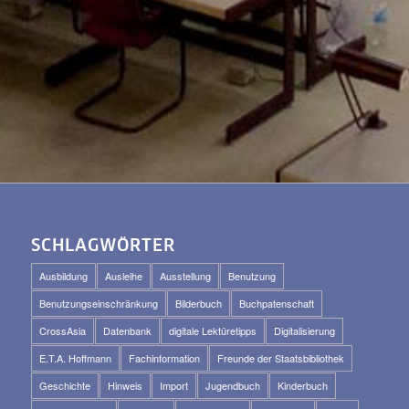
SCHLAGWÖRTER
Ausbildung
Ausleihe
Ausstellung
Benutzung
Benutzungseinschränkung
Bilderbuch
Buchpatenschaft
CrossAsia
Datenbank
digitale Lektüretipps
Digitalisierung
E.T.A. Hoffmann
Fachinformation
Freunde der Staatsbibliothek
Geschichte
Hinweis
Import
Jugendbuch
Kinderbuch