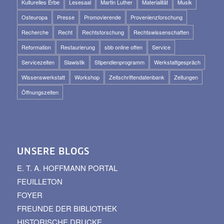
Kulturelles Erbe
Lesesaal
Martin Luther
Materialität
Musik
Osteuropa
Presse
Promovierende
Provenienzforschung
Recherche
Recht
Rechtsforschung
Rechtswissenschaften
Reformation
Restaurierung
sbb online offen
Service
Servicezeiten
Slawistik
Stipendienprogramm
Werkstattgespräch
Wissenswerkstatt
Workshop
Zeitschriftendatenbank
Zeitungen
Öffnungszeiten
UNSERE BLOGS
E. T. A. HOFFMANN PORTAL
FEUILLETON
FOYER
FREUNDE DER BIBLIOTHEK
HISTORISCHE DRUCKE