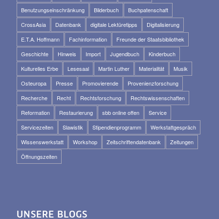
Benutzungseinschränkung
Bilderbuch
Buchpatenschaft
CrossAsia
Datenbank
digitale Lektüretipps
Digitalisierung
E.T.A. Hoffmann
Fachinformation
Freunde der Staatsbibliothek
Geschichte
Hinweis
Import
Jugendbuch
Kinderbuch
Kulturelles Erbe
Lesesaal
Martin Luther
Materialität
Musik
Osteuropa
Presse
Promovierende
Provenienzforschung
Recherche
Recht
Rechtsforschung
Rechtswissenschaften
Reformation
Restaurierung
sbb online offen
Service
Servicezeiten
Slawistik
Stipendienprogramm
Werkstattgespräch
Wissenswerkstatt
Workshop
Zeitschriftendatenbank
Zeitungen
Öffnungszeiten
UNSERE BLOGS