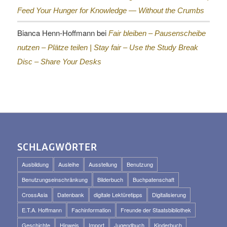
Feed Your Hunger for Knowledge — Without the Crumbs
Bianca Henn-Hoffmann
bei
Fair bleiben – Pausenscheibe
nutzen – Plätze teilen |
Stay fair – Use the Study Break
Disc – Share Your Desks
SCHLAGWÖRTER
Ausbildung
Ausleihe
Ausstellung
Benutzung
Benutzungseinschränkung
Bilderbuch
Buchpatenschaft
CrossAsia
Datenbank
digitale Lektüretipps
Digitalisierung
E.T.A. Hoffmann
Fachinformation
Freunde der Staatsbibliothek
Geschichte
Hinweis
Import
Jugendbuch
Kinderbuch