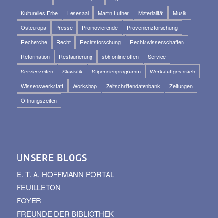
Kulturelles Erbe
Lesesaal
Martin Luther
Materialität
Musik
Osteuropa
Presse
Promovierende
Provenienzforschung
Recherche
Recht
Rechtsforschung
Rechtswissenschaften
Reformation
Restaurierung
sbb online offen
Service
Servicezeiten
Slawistik
Stipendienprogramm
Werkstattgespräch
Wissenswerkstatt
Workshop
Zeitschriftendatenbank
Zeitungen
Öffnungszeiten
UNSERE BLOGS
E. T. A. HOFFMANN PORTAL
FEUILLETON
FOYER
FREUNDE DER BIBLIOTHEK