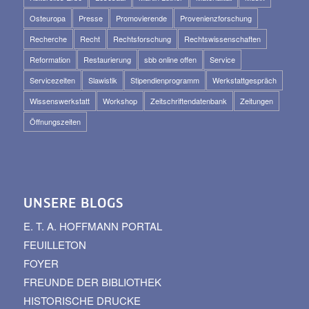
Osteuropa
Presse
Promovierende
Provenienzforschung
Recherche
Recht
Rechtsforschung
Rechtswissenschaften
Reformation
Restaurierung
sbb online offen
Service
Servicezeiten
Slawistik
Stipendienprogramm
Werkstattgespräch
Wissenswerkstatt
Workshop
Zeitschriftendatenbank
Zeitungen
Öffnungszeiten
UNSERE BLOGS
E. T. A. HOFFMANN PORTAL
FEUILLETON
FOYER
FREUNDE DER BIBLIOTHEK
HISTORISCHE DRUCKE