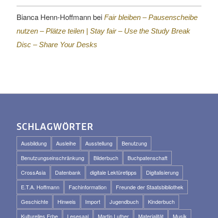
Bianca Henn-Hoffmann
bei
Fair bleiben – Pausenscheibe
nutzen – Plätze teilen |
Stay fair – Use the Study Break
Disc – Share Your Desks
SCHLAGWÖRTER
Ausbildung
Ausleihe
Ausstellung
Benutzung
Benutzungseinschränkung
Bilderbuch
Buchpatenschaft
CrossAsia
Datenbank
digitale Lektüretipps
Digitalisierung
E.T.A. Hoffmann
Fachinformation
Freunde der Staatsbibliothek
Geschichte
Hinweis
Import
Jugendbuch
Kinderbuch
Kulturelles Erbe
Lesesaal
Martin Luther
Materialität
Musik