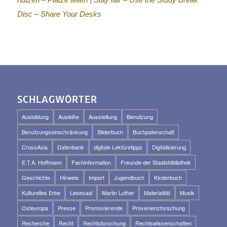
Disc – Share Your Desks
SCHLAGWÖRTER
Ausbildung
Ausleihe
Ausstellung
Benutzung
Benutzungseinschränkung
Bilderbuch
Buchpatenschaft
CrossAsia
Datenbank
digitale Lektüretipps
Digitalisierung
E.T.A. Hoffmann
Fachinformation
Freunde der Staatsbibliothek
Geschichte
Hinweis
Import
Jugendbuch
Kinderbuch
Kulturelles Erbe
Lesesaal
Martin Luther
Materialität
Musik
Osteuropa
Presse
Promovierende
Provenienzforschung
Recherche
Recht
Rechtsforschung
Rechtswissenschaften