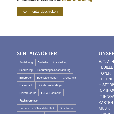
Informationen erfahren Sie in der
Datenschutzerklärung
.*
SCHLAGWÖRTER
UNSE
E. T. A
Ausbildung
Ausleihe
Ausstellung
FEUILLE
Benutzung
Benutzungseinschränkung
FOYER
Bilderbuch
Buchpatenschaft
CrossAsia
FREUNDE
HISTOR
Datenbank
digitale Lektüretipps
INKUNA
Digitalisierung
E.T.A. Hoffmann
IT-INNO
Fachinformation
KARTEN
MUSIK
Freunde der Staatsbibliothek
Geschichte
ORIENT