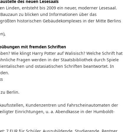
austelle des neuen Lesesaals
den Linden, entsteht bis 2009 ein neuer, moderner Lesesaal.
 Bauzaun zu blicken und Informationen über das
 größten historischen Gebäudekomplexes in der Mitte Berlins
n),
ibübungen mit fremden Schriften
en? Wie klingt Harry Potter auf Walisisch? Welche Schrift hat
hnliche Fragen werden in der Staatsbibliothek durch Spiele
ntalischen und ostasiatischen Schriften beantwortet. In
rden.
ks
zu Berlin.
rkaufsstellen, Kundenzentren und Fahrscheinautomaten der
iligter Einrichtungen, u. a. Abendkasse in der Humboldt-
: 7 EUR für Schüler, Auszubildende, Studierende, Rentner,