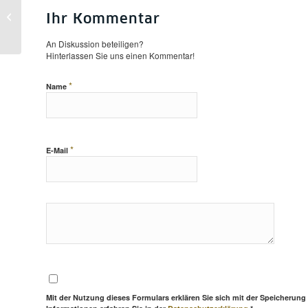
Vom Weltenende und Antichrist :
Spektakuläre Erwerbung einer
Ihr Kommentar
illustrierten...
An Diskussion beteiligen?
Hinterlassen Sie uns einen Kommentar!
*
Name
*
E-Mail
Mit der Nutzung dieses Formulars erklären Sie sich mit der Speicherung