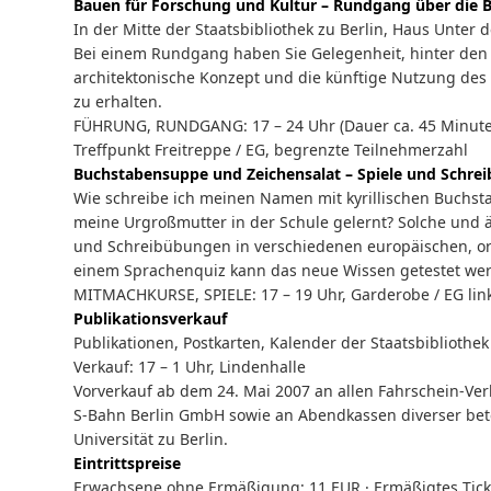
Bauen für Forschung und Kultur – Rundgang über die B
In der Mitte der Staatsbibliothek zu Berlin, Haus Unter 
Bei einem Rundgang haben Sie Gelegenheit, hinter den
architektonische Konzept und die künftige Nutzung des
zu erhalten.
FÜHRUNG, RUNDGANG: 17 – 24 Uhr (Dauer ca. 45 Minute
Treffpunkt Freitreppe / EG, begrenzte Teilnehmerzahl
Buchstabensuppe und Zeichensalat – Spiele und Schre
Wie schreibe ich meinen Namen mit kyrillischen Buchstab
meine Urgroßmutter in der Schule gelernt? Solche und ä
und Schreibübungen in verschiedenen europäischen, orie
einem Sprachenquiz kann das neue Wissen getestet we
MITMACHKURSE, SPIELE: 17 – 19 Uhr, Garderobe / EG lin
Publikationsverkauf
Publikationen, Postkarten, Kalender der Staatsbibliothek 
Verkauf: 17 – 1 Uhr, Lindenhalle
Vorverkauf ab dem 24. Mai 2007 an allen Fahrschein-Ve
S-Bahn Berlin GmbH sowie an Abendkassen diverser bete
Universität zu Berlin.
Eintrittspreise
Erwachsene ohne Ermäßigung: 11 EUR · Ermäßigtes Ticket