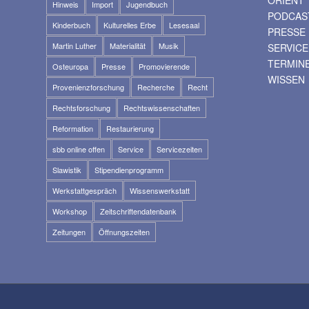
Hinweis
Import
Jugendbuch
PODCAS
Kinderbuch
Kulturelles Erbe
Lesesaal
PRESSE
Martin Luther
Materialität
Musik
SERVICE
TERMIN
Osteuropa
Presse
Promovierende
WISSEN
Provenienzforschung
Recherche
Recht
Rechtsforschung
Rechtswissenschaften
Reformation
Restaurierung
sbb online offen
Service
Servicezeiten
Slawistik
Stipendienprogramm
Werkstattgespräch
Wissenswerkstatt
Workshop
Zeitschriftendatenbank
Zeitungen
Öffnungszeiten