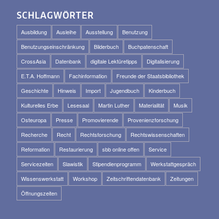
SCHLAGWÖRTER
Ausbildung
Ausleihe
Ausstellung
Benutzung
Benutzungseinschränkung
Bilderbuch
Buchpatenschaft
CrossAsia
Datenbank
digitale Lektüretipps
Digitalisierung
E.T.A. Hoffmann
Fachinformation
Freunde der Staatsbibliothek
Geschichte
Hinweis
Import
Jugendbuch
Kinderbuch
Kulturelles Erbe
Lesesaal
Martin Luther
Materialität
Musik
Osteuropa
Presse
Promovierende
Provenienzforschung
Recherche
Recht
Rechtsforschung
Rechtswissenschaften
Reformation
Restaurierung
sbb online offen
Service
Servicezeiten
Slawistik
Stipendienprogramm
Werkstattgespräch
Wissenswerkstatt
Workshop
Zeitschriftendatenbank
Zeitungen
Öffnungszeiten