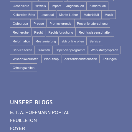
Geschichte
Hinweis
Import
Jugendbuch
Kinderbuch
Kulturelles Erbe
Lesesaal
Martin Luther
Materialität
Musik
Osteuropa
Presse
Promovierende
Provenienzforschung
Recherche
Recht
Rechtsforschung
Rechtswissenschaften
Reformation
Restaurierung
sbb online offen
Service
Servicezeiten
Slawistik
Stipendienprogramm
Werkstattgespräch
Wissenswerkstatt
Workshop
Zeitschriftendatenbank
Zeitungen
Öffnungszeiten
UNSERE BLOGS
E. T. A. HOFFMANN PORTAL
FEUILLETON
FOYER