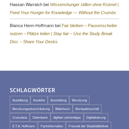
Hassan Warraich
bei
Wissenshunger stillen ohne Krümel |
Feed Your Hunger for Knowledge — Without the Crumbs
Bianca Henn-Hoffmann
bei
Fair bleiben – Pausenscheibe
nutzen – Plätze teilen |
Stay fair – Use the Study Break
Disc – Share Your Desks
SCHLAGWÖRTER
Ausbildung
Ausleihe
Ausstellung
Benutzung
Benutzungseinschränkung
Bilderbuch
Buchpatenschaft
CrossAsia
Datenbank
digitale Lektüretipps
Digitalisierung
E.T.A. Hoffmann
Fachinformation
Freunde der Staatsbibliothek