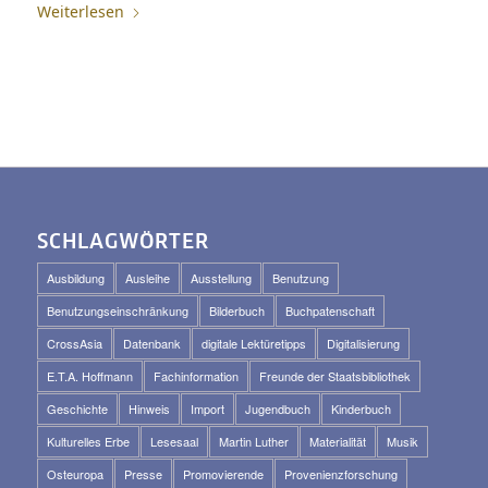
Weiterlesen
SCHLAGWÖRTER
Ausbildung
Ausleihe
Ausstellung
Benutzung
Benutzungseinschränkung
Bilderbuch
Buchpatenschaft
CrossAsia
Datenbank
digitale Lektüretipps
Digitalisierung
E.T.A. Hoffmann
Fachinformation
Freunde der Staatsbibliothek
Geschichte
Hinweis
Import
Jugendbuch
Kinderbuch
Kulturelles Erbe
Lesesaal
Martin Luther
Materialität
Musik
Osteuropa
Presse
Promovierende
Provenienzforschung