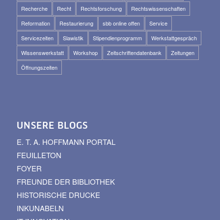
Recherche
Recht
Rechtsforschung
Rechtswissenschaften
Reformation
Restaurierung
sbb online offen
Service
Servicezeiten
Slawistik
Stipendienprogramm
Werkstattgespräch
Wissenswerkstatt
Workshop
Zeitschriftendatenbank
Zeitungen
Öffnungszeiten
UNSERE BLOGS
E. T. A. HOFFMANN PORTAL
FEUILLETON
FOYER
FREUNDE DER BIBLIOTHEK
HISTORISCHE DRUCKE
INKUNABELN