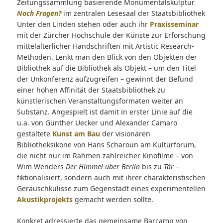
Zeitungssammlung basierende Monumentalskulptur
Noch Fragen?
im zentralen Lesesaal der Staatsbibliothek
Unter den Linden stehen oder auch ihr
Praxisseminar
mit der Zürcher Hochschule der Künste zur Erforschung
mittelalterlicher Handschriften mit Artistic Research-
Methoden. Lenkt man den Blick von den Objekten der
Bibliothek auf die Bibliothek als Objekt – um den Titel
der Unkonferenz aufzugreifen – gewinnt der Befund
einer hohen Affinität der Staatsbibliothek zu
künstlerischen Veranstaltungsformaten weiter an
Substanz. Angespielt ist damit in erster Linie auf die
u.a. von Günther Uecker und Alexander Camaro
gestaltete
Kunst am Bau
der visionären
Bibliotheksikone von Hans Scharoun am Kulturforum,
die nicht nur im Rahmen zahlreicher Kinofilme – von
Wim Wenders
Der Himmel über Berlin
bis zu
Tár
–
fiktionalisiert, sondern auch mit ihrer charakteristischen
Geräuschkulisse zum Gegenstadt eines experimentellen
Akustikprojekts
gemacht werden sollte.
Konkret adressierte das gemeinsame Barcamp von