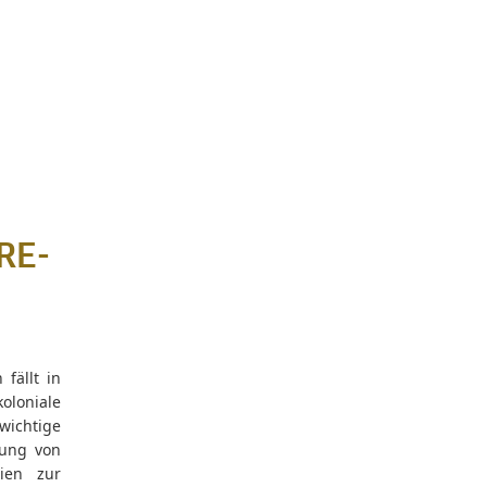
ARE-
fällt in
oloniale
wichtige
rung von
nien zur