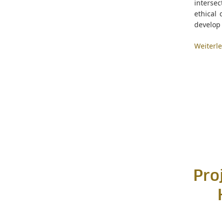
intersec
ethical 
develop
Weiterl
Pro