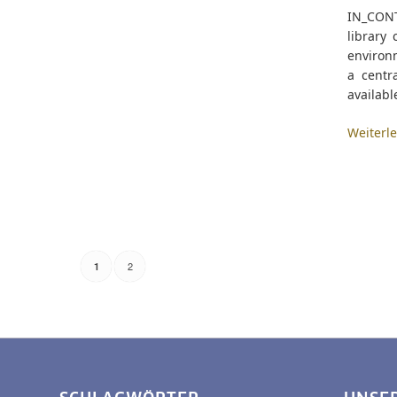
IN_CONT
library 
environm
a centr
availabl
Weiterl
2
1