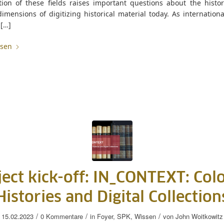
tion of these fields raises important questions about the histor
dimensions of digitizing historical material today. As internation
 […]
esen
ject kick-off: IN_CONTEXT: Colo
Histories and Digital Collection
/
/
/
15.02.2023
0 Kommentare
in
Foyer
,
SPK
,
Wissen
von
John Woitkowitz