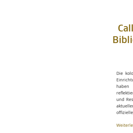
Cal
Bibl
Die kol
Einrich
haben b
reflekt
und Res
aktuell
offiziell
Weiterl