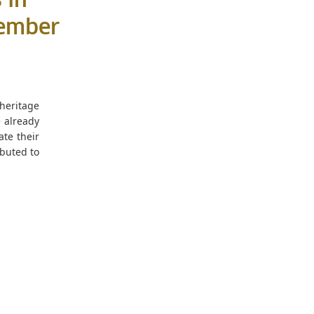
 in
vember
 heritage
e already
ate their
ibuted to