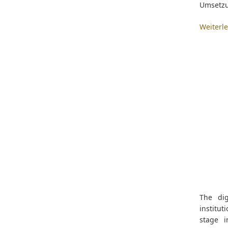
Umsetzun
Weiterl
The dig
institut
stage i