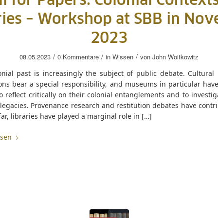
ll for Papers: Colonial Contexts
ries – Workshop at SBB in No
2023
/
/
/
08.05.2023
0 Kommentare
in
Wissen
von
John Woitkowitz
nial past is increasingly the subject of public debate. Cultural
ions bear a special responsibility, and museums in particular hav
 reflect critically on their colonial entanglements and to investig
 legacies. Provenance research and restitution debates have contr
 far, libraries have played a marginal role in […]
esen