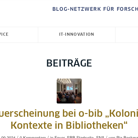
BLOG-NETZWERK FÜR FORSC
VICE
IT-INNOVATION
BEITRÄGE
uerscheinung bei o-bib „Koloni
Kontexte in Bibliotheken“
/
/
/
.09.2024
0 Kommentare
in
Foyer
,
SBB-Startseite
,
SNA
von
Pia Beckm