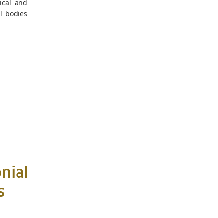
ical and
al bodies
nial
s