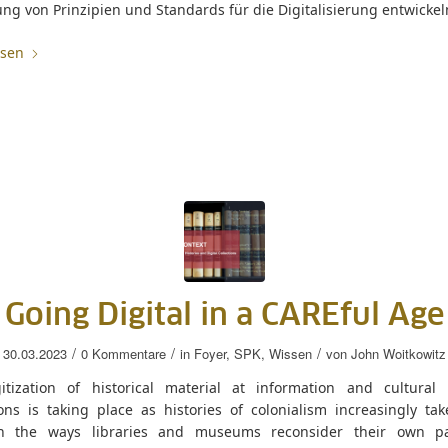
g von Prinzipien und Standards für die Digitalisierung entwickel
esen
Going Digital in a CAREful Age
/
/
/
30.03.2023
0 Kommentare
in
Foyer
,
SPK
,
Wissen
von
John Woitkowitz
itization of historical material at information and cultural 
ions is taking place as histories of colonialism increasingly ta
n the ways libraries and museums reconsider their own pa