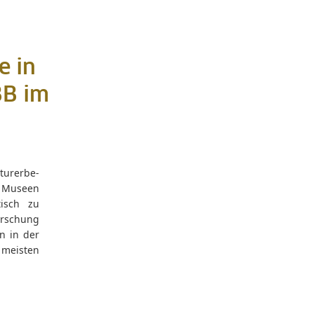
e in
BB im
turerbe-
 Museen
tisch zu
orschung
n in der
 meisten