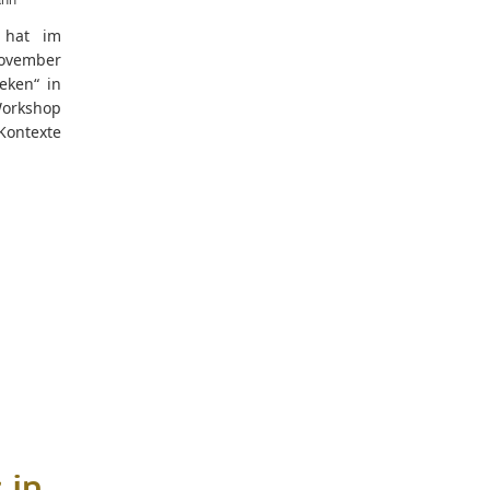
s hat im
November
eken“ in
Workshop
Kontexte