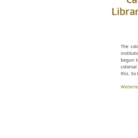
Ca
Libra
The colo
institut
begun to
colonial
this. So
Weiterl