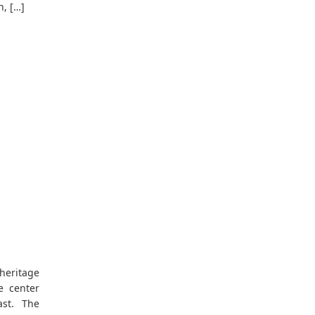
n, […]
heritage
ke center
st. The