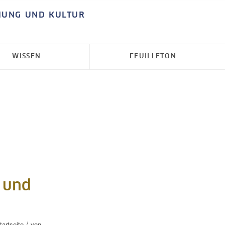
HUNG UND KULTUR
WISSEN
FEUILLETON
 und
/
artseite
von