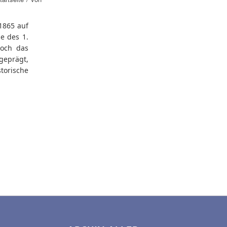
1865 auf
e des 1.
doch das
geprägt,
orische