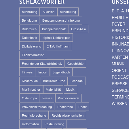
SCHLAGWÖRTER
UNSE
E. T. A
Ausbildung
Ausleihe
Ausstellung
FEUILLE
Benutzung
Benutzungseinschränkung
FOYER
Bilderbuch
Buchpatenschaft
CrossAsia
FREUNDE
HISTOR
Datenbank
digitale Lektüretipps
INKUNA
Digitalisierung
E.T.A. Hoffmann
IT-INNO
Fachinformation
KARTEN
MUSIK
Freunde der Staatsbibliothek
Geschichte
ORIENT
Hinweis
Import
Jugendbuch
PODCAS
Kinderbuch
Kulturelles Erbe
Lesesaal
PRESSE
Martin Luther
Materialität
Musik
SERVICE
TERMIN
Osteuropa
Presse
Promovierende
WISSEN
Provenienzforschung
Recherche
Recht
Rechtsforschung
Rechtswissenschaften
Reformation
Restaurierung