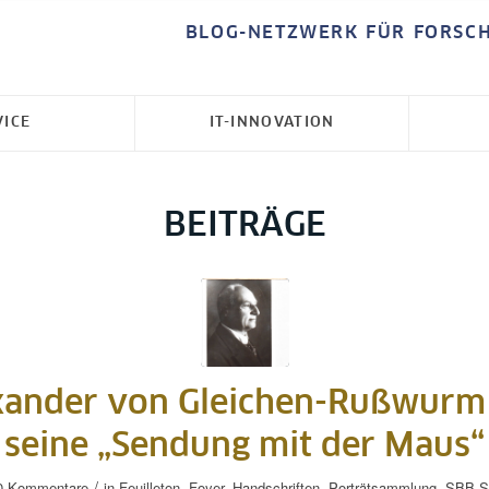
BLOG-NETZWERK FÜR FORSC
VICE
IT-INNOVATION
BEITRÄGE
xander von Gleichen-Rußwurm
seine „Sendung mit der Maus“
/
0 Kommentare
in
Feuilleton
,
Foyer
,
Handschriften
,
Porträtsammlung
,
SBB-St