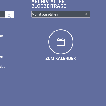
ARCHIV ALLER
BLOGBEITRÄGE
am
y
on
ZUM KALENDER
tube