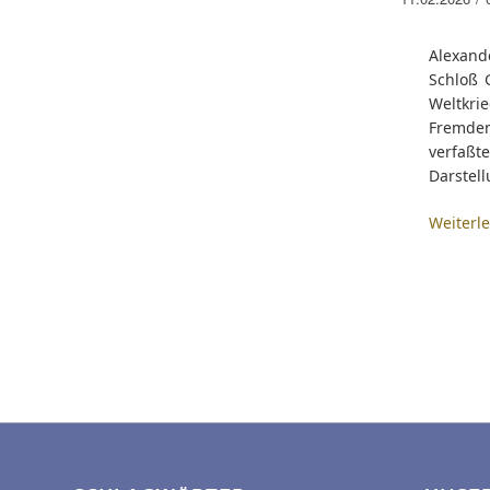
Alexand
Schloß 
Weltkri
Fremden
verfaß
Darstell
Weiterl