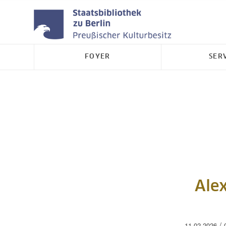
FOYER
SER
Ale
/
11.02.2026