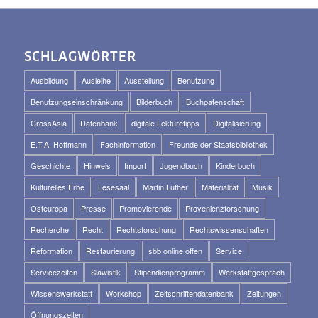
SCHLAGWÖRTER
Ausbildung
Ausleihe
Ausstellung
Benutzung
Benutzungseinschränkung
Bilderbuch
Buchpatenschaft
CrossAsia
Datenbank
digitale Lektüretipps
Digitalisierung
E.T.A. Hoffmann
Fachinformation
Freunde der Staatsbibliothek
Geschichte
Hinweis
Import
Jugendbuch
Kinderbuch
Kulturelles Erbe
Lesesaal
Martin Luther
Materialität
Musik
Osteuropa
Presse
Promovierende
Provenienzforschung
Recherche
Recht
Rechtsforschung
Rechtswissenschaften
Reformation
Restaurierung
sbb online offen
Service
Servicezeiten
Slawistik
Stipendienprogramm
Werkstattgespräch
Wissenswerkstatt
Workshop
Zeitschriftendatenbank
Zeitungen
Öffnungszeiten